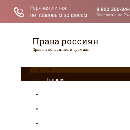
Права россиян
Права и обязанности граждан
РњРµРЅСЋ
Главная
Военное право
Гражданство
Трудовое право