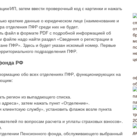
ции/ИП, затем ввести проверочный код с картинки и нажать
олько краткие данные о юридическом лице (наименование и
ра отделения ПФР среди них не будет.
чать файл в формате PDF с подробной информацией об
м файле надо найти раздел «Сведения о регистрации в
гане ПФР». Здесь и будет указан искомый номер. Первые
территориального подразделения ПФР.
 фонда РФ
формацию обо всех отделениях ПФР, функционирующих на
о
ующим:
о
ть регион из выпадающего списка.
п
и адреса», затем нажать пункт «Отделение».
и клиентскую службу», установить флажок возле пункта
2
ователей по вопросам расчета и уплаты страховых взносов».
.
 отделении Пенсионного фонда, обслуживающего выбранный