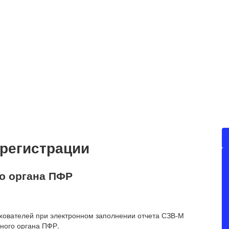
 регистрации
го органа ПФР
хователей при электронном заполнении отчета СЗВ-М
ьного органа ПФР.