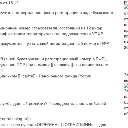
р
а от 15.12.
лучить подтверждение факта регистрации в виде бумажного
рационный номер страхователя, состоящий из 12 цифр.
ентификатором территориального подразделения УПФР.
 документов – узнать свой регистрационный номер в ПФР
Л (в ней будет указан и регистрационный номер в ПФР),
тделения ПФР при помощи ]]>сервиса]]> на официальном
НН;
З
альном ]]>сайте]]> Пенсионного фонда России;
в
 службы данный реквизит? Последовательность действий
grul.nalog.ru]]>.
флажок возле пункта «ОГРН/ИНН» («ОГРНИП/ИНН» — для