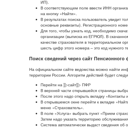
ИП).
В соответствующем поле ввести ИНН организа
на кнопку «Найти».
В результатах поиска пользователь увидит т
основные реквизиты). Регистрационного номе
Для того, чтобы узнать код, необходимо ска
организации (выписка из ЕГРЮЛ). В скачанно
качестве страхователя в территориальном ор
шесть цифр этого номера – это код нужного 
Поиск сведений через сайт Пенсионного
На официальном сайте ведомства можно найти ин
территории России. Алгоритм действий будет след
Перейти на ]]>сайт]]> ПФР
В верхней части открывшейся страницы выбра
После этого надо открыть вкладку «Контакты 
В открывшемся окне перейти к вкладке «Найт
меню «Страхователь».
В поле «Услуга» выбрать пункт «Прием страх
Затем надо указать территорию обслуживания
Система автоматически выдаст сведения об