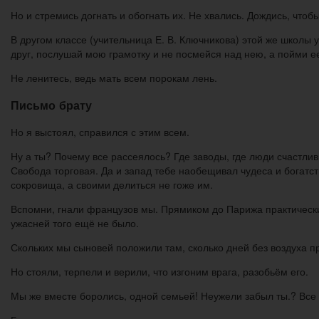
Но и стремись догнать и обогнать их. Не хвались. Дождись, чтобы
В другом классе (учительница Е. В. Ключникова) этой же школы
друг, послушай мою грамотку и не посмейся над нею, а пойми ее
Не ленитесь, ведь мать всем порокам лень.
Письмо брату
Но я выстоял, справился с этим всем.
Ну а ты? Почему все рассеялось? Где заводы, где люди счастли
Свобода торговая. Да и запад тебе наобещивал чудеса и богатс
сокровища, а своими делиться не гоже им.
Вспомни, гнали французов мы. Прямиком до Парижа практически, 
ужасней того ещё не было.
Скольких мы сыновей положили там, сколько дней без воздуха п
Но стояли, терпели и верили, что изгоним врага, разобьём его.
Мы же вместе боролись, одной семьей! Неужели забыл ты.? Все 