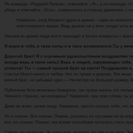
По команде «Рядовой Петров», отвечайте: «Я», а по команде «Ст
убору и отвечайте: «Есть», повернитесь в сторону движения, с 
Наверное, уход близкого друга в армию – один из немноги
эпистолярного жанра. Ведь далеко не у всех солдат есть 
Письма из армии чаще всего приходят в белых конвертах с красно
Я верю в тебя, в твои силы и в твои возможности.Ты у меня
Дорогой брат! Я с огромным удовольствием поздравляю теб
всегда верь в свои силы! Верь в людей, окружающих тебя, 
успехов! Ты — самый лучший брат на свете! Поздравляю я,
счастья Много-много и любви. Нет их лучше и дороже, Эти вещи
милый брат, не забывай одно — Несмотря на большой размер З
Публичная бета включена Наверное, так лучше начать это письм
Немного странно, не находишь? Наверное, при этих словах ты 
Даже не знаю, зачем пишу. Наверное, просто сказать тебе, что
Но я помню. Все помню. Помню, ругались по пустякам из-за игру
все это помню. Помню, как всеми способами пыталась стать луч
Сейчас мы выросли. Не взрослые, конечно, но уже и не дети. Зна