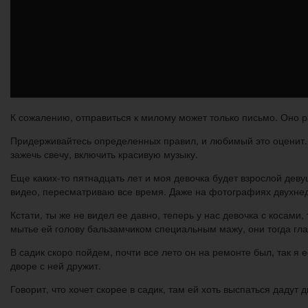
К сожалению, отправиться к милому может только письмо. Оно рас
Придерживайтесь определенных правил, и любимый это оценит. И
зажечь свечу, включить красивую музыку.
Еще каких-то пятнадцать лет и моя девочка будет взрослой дев
видео, пересматриваю все время. Даже на фотографиях двухнеде
Кстати, ты же не видел ее давно, теперь у нас девочка с косами,
мытье ей голову бальзамчиком специальным мажу, они тогда глад
В садик скоро пойдем, почти все лето он на ремонте был, так я ее
дворе с ней дружит.
Говорит, что хочет скорее в садик, там ей хоть выспаться дадут 