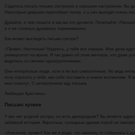
Садитесь писать письмо сестренке в хорошем настроении. Вы до
Некоторые девушки перегибают палку, и у них выходит очень по
Думайте, о чем пишете и как вы это делаете. Почитайте «Письм
и о ее сложных душевных переживаниях.
Как может выглядеть письмо сестре?
«Привет, Настенька! Надеюсь, у тебя все хорошо. Мои дела идут
университет на врача. Я так давно об этом мечтала, что даже ус
виделась со своими одногруппниками.
Они интересные люди, хотя и не все симпатичные. Но ведь инте
хочу спросить у тебя, как себя поставить в новом коллективе. 
мне помогут. С нетерпением жду письма.
Любящая Кристина».
Письмо кузине
У вас нет родной сестры, но есть двоюродная? Вы можете адресо
забавной истории. Взрослым, солидным дамам порой не хватает
«Аленочка, привет! Как же я рада, что наконец-то собралась с д