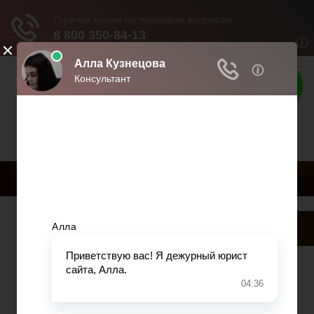
Права россиян
Права и обязанности граждан
РњРµРЅСЋ
Главная
Военное право
Гражданство
Трудовое право