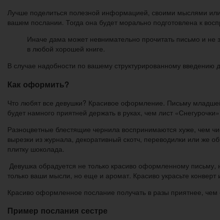
Лучше поделиться полезной информацией, своими мыслями или ж
вашем послании. Тогда она будет морально подготовлена к вос
Иначе дама может невнимательно прочитать письмо и не з
в любой хорошей книге.
В случае надобности по вашему структурированному введению де
Как оформить?
Что любят все девушки? Красивое оформление. Письму младшей 
будет намного приятней держать в руках, чем лист «Снегурочки»
Разноцветные блестящие чернила воспринимаются хуже, чем чис
вырезки из журнала, декоративный скотч, переводилки или же 
плитку шоколада.
Девушка обрадуется не только красиво оформленному письму, н
только ваши мысли, но еще и аромат. Красиво украсьте конверт
Красиво оформленное послание получать в разы приятнее, чем
Пример послания сестре