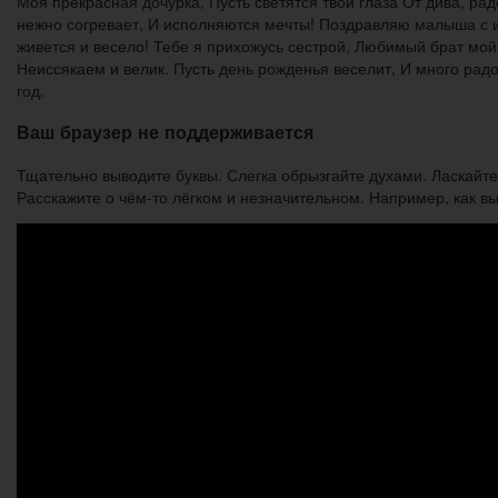
Моя прекрасная дочурка, Пусть светятся твои глаза От дива, ра
нежно согревает, И исполняются мечты! Поздравляю малыша с и
живется и весело! Тебе я прихожусь сестрой, Любимый брат мой,
Неиссякаем и велик. Пусть день рожденья веселит, И много радо
год.
Ваш браузер не поддерживается
Тщательно выводите буквы. Слегка обрызгайте духами. Ласкайте е
Расскажите о чём-то лёгком и незначительном. Например, как вы