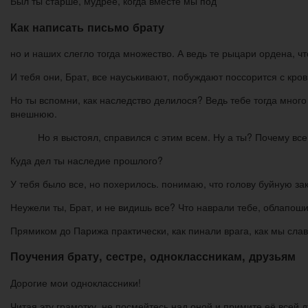
Был ты старше, мудрее, когда вместе мы под
Как написать письмо брату
но и наших слегло тогда множество. А ведь те рыцари ордена, чт
И тебя они, Брат, все науськивают, побуждают поссорится с кров
Но ты вспомни, как наследство делилося? Ведь тебе тогда много
внешнюю.
Но я выстоял, справился с этим всем. Ну а ты? Почему вс
Куда дел ты наследие прошлого?
У тебя было все, но похерилось. понимаю, что голову буйную за
Неужели ты, Брат, и не видишь все? Что наврали тебе, облапош
Прямиком до Парижа практически, как пинали врага, как мы слав
Поучения брату, сестре, одноклассникам, друзьям
Дорогие мои одноклассники!
Читая эту грамотку, не посмейтесь над оной и примите её всей