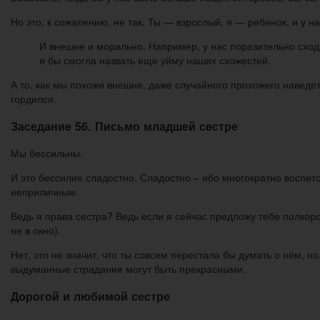
Но это, к сожалению, не так. Ты — взрослый, я — ребенок, и у 
И внешне и морально. Например, у нас поразительно сходя
я бы смогла назвать еще уйму наших схожестей.
А то, как мы похожи внешне, даже случайного прохожего наведет 
гордился.
Заседание 56. Письмо младшей сестре
Мы бессильны.
И это бессилие сладостно. Сладостно – ибо многократно воспет
неприличным.
Ведь я права сестра? Ведь если я сейчас предложу тебе полкоро
не в окно).
Нет, это не значит, что ты совсем перестала бы думать о нём, н
выдуманные страдания могут быть прекрасными.
Дорогой и любимой сестре