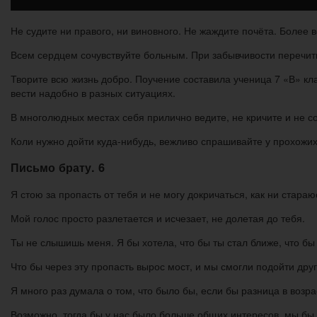
Не судите ни правого, ни виновного. Не жаждите почёта. Более вс
Всем сердцем сочувствуйте больным. При забывчивости перечиты
Творите всю жизнь добро. Поучение составила ученица 7 «В» кл
вести надобно в разных ситуациях.
В многолюдных местах себя прилично ведите, не кричите и не со
Коли нужно дойти куда-нибудь, вежливо спрашивайте у прохожих,
Письмо брату. 6
Я стою за пропасть от тебя и не могу докричаться, как ни стараю
Мой голос просто разлетается и исчезает, не долетая до тебя.
Ты не слышишь меня. Я бы хотела, что бы ты стал ближе, что б
Что бы через эту пропасть вырос мост, и мы смогли подойти друг 
Я много раз думала о том, что было бы, если бы разница в возра
Возможно, тогда бы у нас было больше общих интересов, мы бы