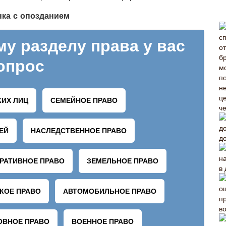
нка с опозданием
че
до
в
в