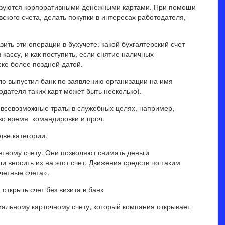
ьзуются корпоративными денежными картами. При помощи
вского счета, делать покупки в интересах работодателя,
зить эти операции в бухучете: какой бухгалтерский счет
 кассу, и как поступить, если снятие наличных
ке более поздней датой.
ую выпустил банк по заявлению организации на имя
дателя таких карт может быть несколько).
 всевозможные траты в служебных целях, например,
во время командировки и проч.
две категории.
етному счету. Они позволяют снимать деньги
и вносить их на этот счет. Движения средств по таким
четные счета».
 открыть счет без визита в банк
иальному карточному счету, который компания открывает