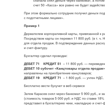
сначала снял деньги через банкомат, а потом
счет 50 «Касса» все равно не будет задейство
При этом формально сотрудник получил деньги под 
с подотчетными лицами».
Пример 1
Держателем корпоративной карты, привязанной к ра
Посредством карты он перевел 11 800 руб. (в т. ч. 
для отдела продаж. В подтверждение данных расхо
и счет-фактуру.
Бухгалтер сделал проводки:
ДЕБЕТ 71 КРЕДИТ 51
– 11 800 руб. — переведено
ДЕБЕТ 10 субсчет «Канцтовары отдела прода
направлены на приобретение канцтоваров;
ДЕБЕТ 19 КРЕДИТ 71
– 1 800 руб. — учтен НДС.
Бесплатно вести бухучет в веб‑сервисе
Затем Карасев снял через банкомат 5 900 руб., и 
(стоимость товаров 5 000 руб. и НДС по ставке 18%
представил в бухгалтерию чеки, накладную и счет-ф