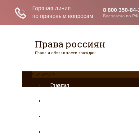
Права россиян
Права и обязанности граждан
РњРµРЅСЋ
Главная
Военное право
Гражданство
Трудовое право