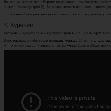
Да, все мы знаем, что в Европе по воскресеньям мало что работ
восьми, банки до трёх (!). Зато открывается все в семь-восемь ут
Это я к чему: вам реально нужно планировать поход в аптеку (или
7. Курение
Австрия — одна из самых курящих стран мира. Здесь курят 47% 
В ресторанах и кафе (если площадь меньше 50 м², то владель
м², то нужно разграничивать зоны), на улице (хотя в общественн