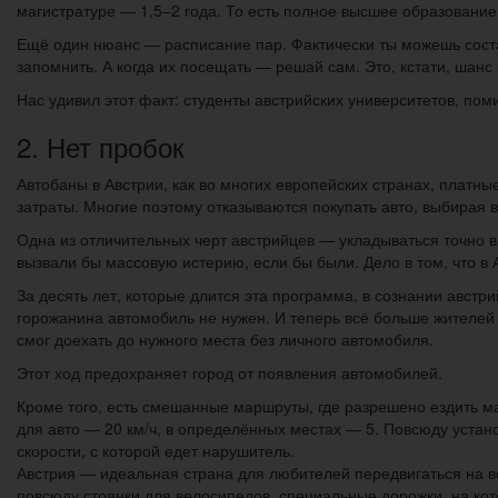
магистратуре — 1,5–2 года. То есть полное высшее образование 
Ещё один нюанс — расписание пар. Фактически ты можешь соста
запомнить. А когда их посещать — решай сам. Это, кстати, шан
Нас удивил этот факт: студенты австрийских университетов, пом
2. Нет пробок
Автобаны в Австрии, как во многих европейских странах, платн
затраты. Многие поэтому отказываются покупать авто, выбирая 
Одна из отличительных черт австрийцев — укладываться точно в
вызвали бы массовую истерию, если бы были. Дело в том, что в
За десять лет, которые длится эта программа, в сознании авст
горожанина автомобиль не нужен. И теперь всё больше жителей
смог доехать до нужного места без личного автомобиля.
Этот ход предохраняет город от появления автомобилей.
Кроме того, есть смешанные маршруты, где разрешено ездить м
для авто — 20 км/ч, в определённых местах — 5. Повсюду уста
скорости, с которой едет нарушитель.
Австрия — идеальная страна для любителей передвигаться на ве
повсюду стоянки для велосипедов, специальные дорожки, на кото