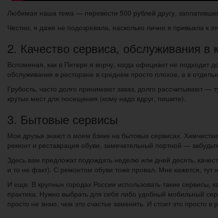
Любимая наша тема — перевести 500 рублей другу, заплатившему
Честно, я даже не подозревала, насколько лично я привыкла к э
2. Качество сервиса, обслуживания в 
Вспоминая, как в Питере я ворчу, когда официант не подходит д
обслуживание в ресторане в среднем просто плохое, а в отдель
Грубость, часто долго принимают заказ, долго рассчитывают — 
крутых мест для посещения (кому надо вдруг, пишите).
3. Бытовые сервисы
Мои друзья знают о моем бзике на бытовых сервисах. Химчистки, 
ремонт и реставрация обуви, замечательный портной — забудьт
Здесь вам предложат подождать неделю или дней десять, качес
и то не факт). С ремонтом обуви тоже провал. Мне кажется, тут 
И еще. В крупных городах России использовать такие сервисы, 
практика. Нужно выбрать для себя либо удобный мобильный серв
просто не знаю, чем это счастье заменить. И стоит это просто в 