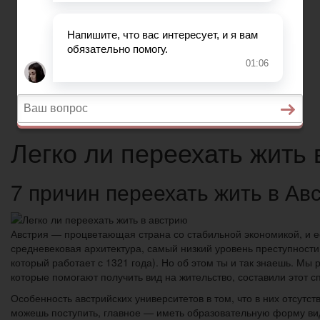
Вопросы и ответы
Главная
Военное право
Гражданство
Трудовое право
Медицинское право
Вопросы и ответы
Легко ли переехать жить 
7 причин переехать жить в Ав
Австрия — процветающая страна со стабильной экономикой, и 
средневековая архитектура, самый низкий уровень преступности 
который работает с 1321 года). Но об этом ты и так знаешь. Мы
которые помогают получить вид на жительство, составили этот с
Особенность австрийских университетов в том, что в них отсутс
можешь поступить, главное — иметь образовательную форму вида