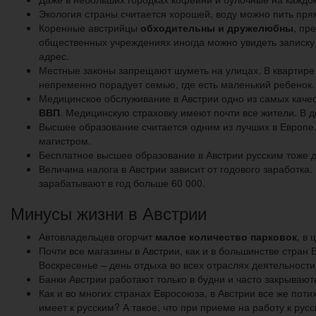
Экология страны считается хорошей, воду можно пить прям
Коренные австрийцы
обходительны и дружелюбны
, пр
общественных учреждениях иногда можно увидеть записку 
адрес.
Местные законы запрещают шуметь на улицах. В квартире 
непременно порадует семью, где есть маленький ребенок.
Медицинское обслуживание в Австрии одно из самых каче
ВВП
. Медицинскую страховку имеют почти все жители. В 
Высшее образование считается одним из лучших в Европе. 
магистром.
Бесплатное высшее образование в Австрии русским тоже д
Величина налога в Австрии зависит от годового заработка.
зарабатывают в год больше 60 000.
Минусы жизни в Австрии
Автовладельцев огорчит
малое количество парковок
, в
Почти все магазины в Австрии, как и в большинстве стран 
Воскресенье – день отдыха во всех отраслях деятельности,
Банки Австрии работают только в будни и часто закрывают
Как и во многих странах Евросоюза, в Австрии все же пот
имеет к русским? А такое, что при приеме на работу к ру