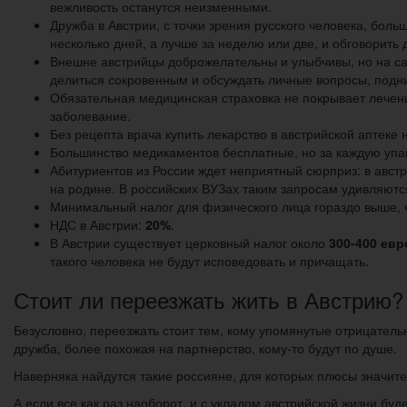
вежливость останутся неизменными.
Дружба в Австрии, с точки зрения русского человека, бол
несколько дней, а лучше за неделю или две, и обговорить 
Внешне австрийцы доброжелательны и улыбчивы, но на 
делиться сокровенным и обсуждать личные вопросы, подн
Обязательная медицинская страховка не покрывает лечение
заболевание.
Без рецепта врача купить лекарство в австрийской аптеке
Большинство медикаментов бесплатные, но за каждую упак
Абитуриентов из России ждет неприятный сюрприз: в авст
на родине. В российских ВУЗах таким запросам удивляютс
Минимальный налог для физического лица гораздо выше, ч
НДС в Австрии:
20%
.
В Австрии существует церковный налог около
300-400 евр
такого человека не будут исповедовать и причащать.
Стоит ли переезжать жить в Австрию?
Безусловно, переезжать стоит тем, кому упомянутые отрицатель
дружба, более похожая на партнерство, кому-то будут по душе.
Наверняка найдутся такие россияне, для которых плюсы значит
А если все как раз наоборот, и с укладом австрийской жизни бу