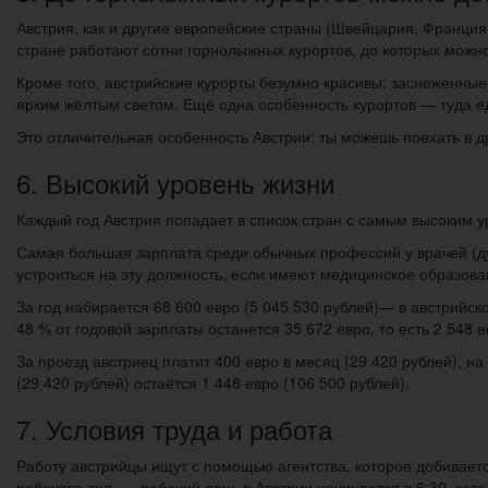
Австрия, как и другие европейские страны (Швейцария, Франция)
стране работают сотни горнолыжных курортов, до которых можно
Кроме того, австрийские курорты безумно красивы: заснеженные
ярким жёлтым светом. Ещё одна особенность курортов — туда е
Это отличительная особенность Австрии: ты можешь поехать в д
6. Высокий уровень жизни
Каждый год Австрия попадает в список стран с самым высоким у
Самая большая зарплата среди обычных профессий у врачей (ду
устроиться на эту должность, если имеют медицинское образован
За год набирается 68 600 евро (5 045 530 рублей)— в австрийск
48 % от годовой зарплаты останется 35 672 евро, то есть 2 548 е
За проезд австриец платит 400 евро в месяц (29 420 рублей), н
(29 420 рублей) остаётся 1 448 евро (106 500 рублей).
7. Условия труда и работа
Работу австрийцы ищут с помощью агентства, которое добивается
рабочего дня, — рабочий день в Австрии начинается в 6:30, зато