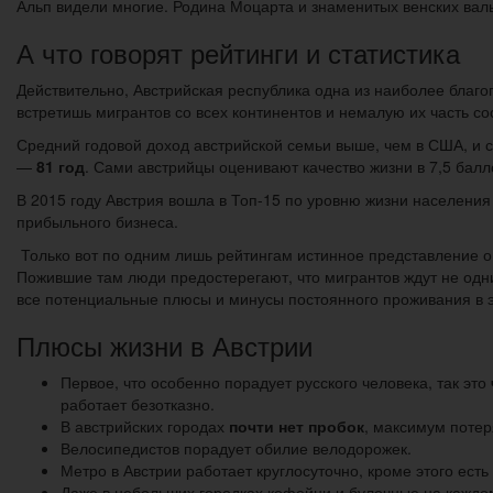
Альп видели многие. Родина Моцарта и знаменитых венских вал
А что говорят рейтинги и статистика
Действительно, Австрийская республика одна из наиболее благо
встретишь мигрантов со всех континентов и немалую их часть с
Средний годовой доход австрийской семьи выше, чем в США, и 
—
81 год
. Сами австрийцы оценивают качество жизни в 7,5 балло
В 2015 году Австрия вошла в Топ-15 по уровню жизни населения 
прибыльного бизнеса.
Только вот по одним лишь рейтингам истинное представление о 
Пожившие там люди предостерегают, что мигрантов ждут не од
все потенциальные плюсы и минусы постоянного проживания в э
Плюсы жизни в Австрии
Первое, что особенно порадует русского человека, так это
работает безотказно.
В австрийских городах
почти нет пробок
, максимум поте
Велосипедистов порадует обилие велодорожек.
Метро в Австрии работает круглосуточно, кроме этого есть
Даже в небольших городках кофейни и булочные на каждом