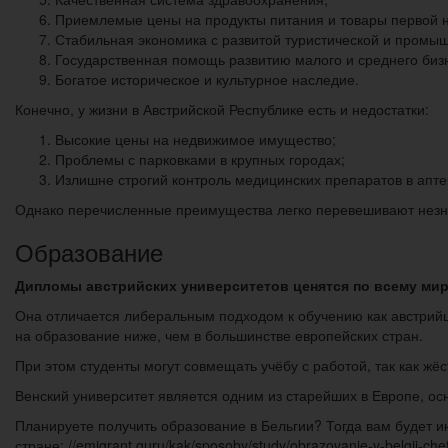
Приемлемые цены на продукты питания и товары первой 
Стабильная экономика с развитой туристической и промы
Государственная помощь развитию малого и среднего биз
Богатое историческое и культурное наследие.
Конечно, у жизни в Австрийской Республике есть и недостатки:
Высокие цены на недвижимое имущество;
Проблемы с парковками в крупных городах;
Излишне строгий контроль медицинских препаратов в апте
Однако перечисленные преимущества легко перевешивают незначи
Образование
Дипломы австрийских университетов ценятся по всему миру
Она отличается либеральным подходом к обучению как австрийце
на образование ниже, чем в большинстве европейских стран.
При этом студенты могут совмещать учёбу с работой, так как жё
Венский университет является одним из старейших в Европе, ос
Планируете получить образование в Бельгии? Тогда вам будет ин
стране: //emigrant.guru/kak/sposoby/study/obrazovanie-v-belgii-chet