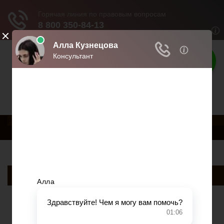
Права россиян
Права и обязанности граждан
РњРµРЅСЋ
Главная
Военное право
Гражданство
Трудовое право
Медицинское право