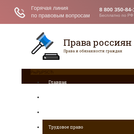
Права россиян
Права и обязанности граждан
РњРµРЅСЋ
Главная
Военное право
Гражданство
Трудовое право