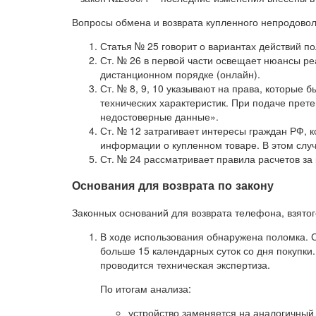
Вопросы обмена и возврата купленного непродово
Статья № 25 говорит о вариантах действий п
Ст. № 26 в первой части освещает нюансы р
дистанционном порядке (онлайн).
Ст. № 8, 9, 10 указывают на права, которые 
технических характеристик. При подаче прет
недостоверные данные».
Ст. № 12 затрагивает интересы граждан РФ,
информации о купленном товаре. В этом случ
Ст. № 24 рассматривает правила расчетов за
Основания для возврата по закону
Законных оснований для возврата телефона, взятого
В ходе использования обнаружена поломка. 
больше 15 календарных суток со дня покупки
проводится техническая экспертиза.
По итогам анализа:
устройство заменяется на аналогичный