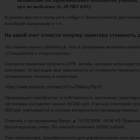
при ее выбытии (п. 29 ПБУ 6/01).
В рамках круглого стола речь пойдет о Всероссийской диспансе
всеобщей вакцинации и т.п.
На какой счет отнести покупку принтера стоимость до
Но сначала нужно убедиться, что в программе включена необ
«Спецодежда и спецоснастка».
Согласно правилам бухучета в РФ, активы, которые используютс
или равен 12 месяцам, вне зависимости от стоимости признают
специальную оснастку и инвентарь.
https://www.youtube.com/watch?v=O3A0uuPkpYI
Организация приобретает в собственность оргтехнику (принтер
оргтехники составляет менее 40 000 руб. Учетной политикой ор
000 руб. учитываются в составе материально-производственных 
Ответить с цитированием Вверх ▲ 16.03.2009, 18:46 #3 Правиль
бухгалтерскому учету. По учетной политики 20000 рублей.
Учет компьютера, приобретенного для управленческих или произв