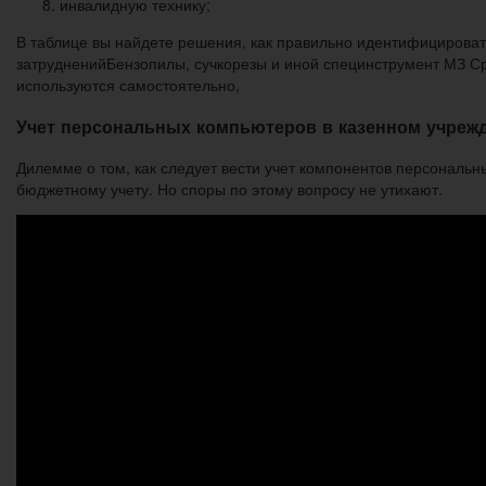
инвалидную технику;
В таблице вы найдете решения, как правильно идентифицирова
затрудненийБензопилы, сучкорезы и иной специнструмент МЗ 
используются самостоятельно,
Учет персональных компьютеров в казенном учреж
Дилемме о том, как следует вести учет компонентов персональ
бюджетному учету. Но споры по этому вопросу не утихают.