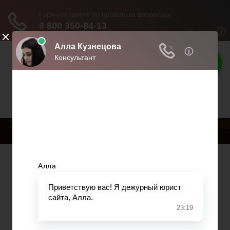
Права россиян
Права и обязанности граждан
РњРµРЅСЋ
Главная
Военное право
Гражданство
Трудовое право