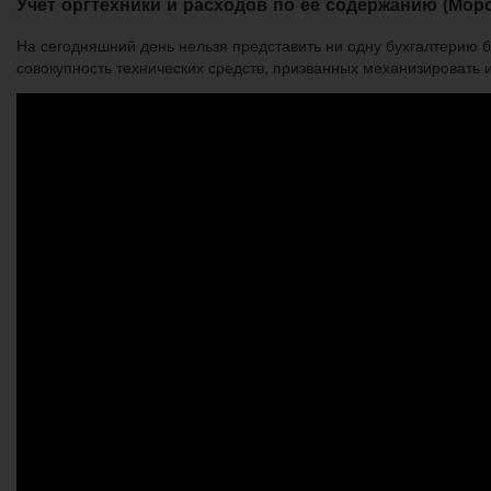
Учет оргтехники и расходов по ее содержанию (Моро
На сегодняшний день нельзя представить ни одну бухгалтерию б
совокупность технических средств, призванных механизировать 