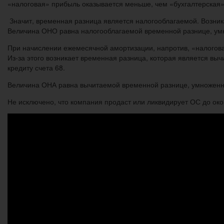
«налоговая» прибыль оказывается меньше, чем «бухгалтерская»
Значит, временная разница является налогооблагаемой. Возника
Величина ОНО равна налогооблагаемой временной разнице, умн
При начислении ежемесячной амортизации, напротив, «налогова
Из-за этого возникает временная разница, которая является вы
кредиту счета 68.
Величина ОНА равна вычитаемой временной разнице, умноженно
Не исключено, что компания продаст или ликвидирует ОС до око