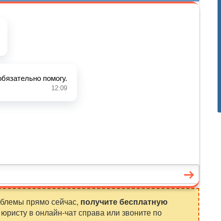
облемы прямо сейчас,
получите бесплатную
юристу в онлайн-чат справа или звоните по