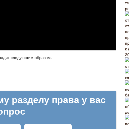
т
р
глядит следующим образом: