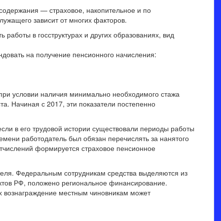
 содержания — страховое, накопительное и по
ужащего зависит от многих факторов.
работы в госструктурах и других образованиях, вид
довать на получение пенсионного начисления:
 при условии наличия минимально необходимого стажа
та. Начиная с 2017, эти показатели постепенно
если в его трудовой истории существовали периоды работы
времени работодатель был обязан перечислять за нанятого
 отчислений формируется страховое пенсионное
теля. Федеральным сотрудникам средства выделяются из
ъектов РФ, положено региональное финансирование.
ях вознаграждение местным чиновникам может