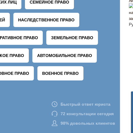
л
з
Р