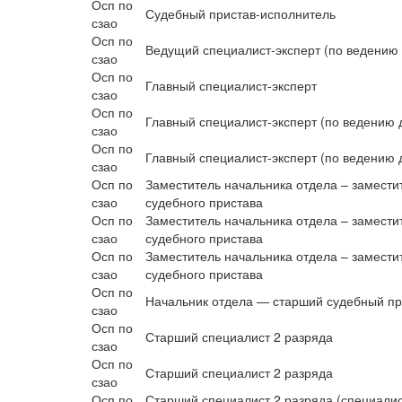
Осп по
Судебный пристав-исполнитель
сзао
Осп по
Ведущий специалист-эксперт (по ведению 
сзао
Осп по
Главный специалист-эксперт
сзао
Осп по
Главный специалист-эксперт (по ведению 
сзао
Осп по
Главный специалист-эксперт (по ведению 
сзао
Осп по
Заместитель начальника отдела – замести
сзао
судебного пристава
Осп по
Заместитель начальника отдела – замести
сзао
судебного пристава
Осп по
Заместитель начальника отдела – замести
сзао
судебного пристава
Осп по
Начальник отдела — старший судебный пр
сзао
Осп по
Старший специалист 2 разряда
сзао
Осп по
Старший специалист 2 разряда
сзао
Осп по
Старший специалист 2 разряда (специалис