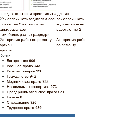
оследовательности принятия лна для ип
Как оплачиыать
водителям если
работают на 2
втомобилях разных разрядрв
Акт приема работ
по ремонту
вартиры
убрики
Банкротство
906
Военное право
943
Возврат товаров
926
Гражданство
942
Медицинское право
932
Независимая экспертиза
973
Предпринимательское право
951
Разное
0
Страхование
926
Трудовое право
939