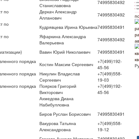
74995830492
Станиславовна
т по
Деркач Александр
74995830492
п
Алланович
т по
Кудрявцева Ирина Юрьевна
74995830491
т по
Яфаркина Александра
74995830492
а
Валерьевна
матизации)
Вавин Юрий Николаевич
74995830491
к
вленного порядка
+7(499)192-
Костин Максим Сергеевич
Р
45-56
вленного порядка
Никулин Владислав
+7(499)558-
Сергеевич
19-03
вленного порядка
Поярков Григорий
+7(499)192-
Викторович
45-56
Ахмедова Диана
Набибулловна
Биров Руслан Борисович
74995830491
Вакурова Татьяна
+7(499)558-
Александровна
19-12
Гагиева Анжела Митяевна
74995830492