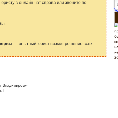
юристу в онлайн-чат справа или звоните по
бл.
 нервы
— опытный юрист возмет решение всех
ег Владимирович
р.1