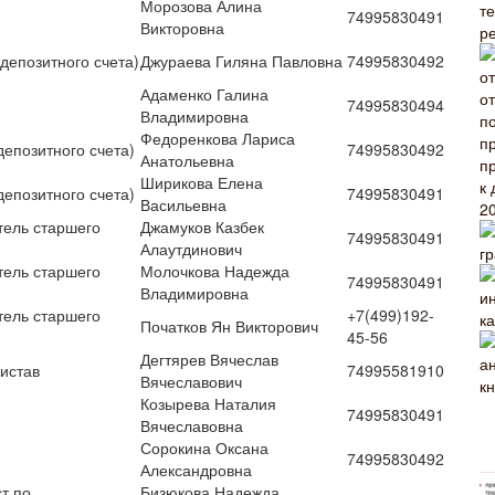
Морозова Алина
т
74995830491
Викторовна
р
депозитного счета)
Джураева Гиляна Павловна
74995830492
Адаменко Галина
74995830494
Владимировна
Федоренкова Лариса
депозитного счета)
74995830492
Анатольевна
Ширикова Елена
депозитного счета)
74995830491
Васильевна
тель старшего
Джамуков Казбек
74995830491
Алаутдинович
тель старшего
Молочкова Надежда
74995830491
Владимировна
тель старшего
+7(499)192-
Початков Ян Викторович
45-56
Дегтярев Вячеслав
истав
74995581910
Вячеславович
кн
Козырева Наталия
74995830491
Вячеславовна
Сорокина Оксана
74995830492
Александровна
т по
Бизюкова Надежда