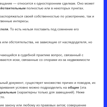
ещание — относится к односторонним сделкам. Оно может
ействительным
полностью или в некоторых пунктах.
распоряжаться своей собственностью по усмотрению, так и
твенные интересы.
ателя
. То есть нельзя поставить под сомнение его
или обстоятельства, не зависящие от наследодателя, но
чающийся в судебной практике вопрос, связанный с
иваются иски, связанные со спорами из-за недвижимости
ьный документ, существует множество причин и поводов, их
паривания условно можно подразделить на
общие
(эта
циальные
(характерны только для завещаний). Ниже
то.
чие закону или любому из правовых актов; совершение