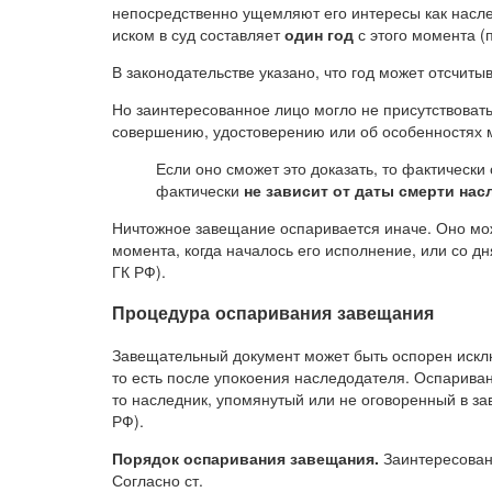
непосредственно ущемляют его интересы как насле
иском в суд составляет
один год
с этого момента (п
В законодательстве указано, что год может отсчиты
Но заинтересованное лицо могло не присутствовать
совершению, удостоверению или об особенностях 
Если оно сможет это доказать, то фактически
фактически
не зависит от даты смерти на
Ничтожное завещание оспаривается иначе. Оно мо
момента, когда началось его исполнение, или со дн
ГК РФ).
Процедура оспаривания завещания
Завещательный документ может быть оспорен иск
то есть после упокоения наследодателя. Оспарива
то наследник, упомянутый или не оговоренный в зав
РФ).
Порядок оспаривания завещания.
Заинтересован
Согласно ст.