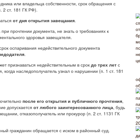
дника или владельца собственности, срок обращения с
. 2 ст. 181 ГК РФ).
ваться
от дня открытия завещания
.
 при прочтении документа, не знать о требованиях к
ментального здоровья завещателя.
 срок оспаривания недействительного документа
следодателя
.
жет признаваться недействительным в срок
до трех лет
с
я, когда наследополучатель узнал о нарушении (п. 1 ст. 181
о
о
лючительно
после его открытия и публичного прочтения
,
п
ние допускается
от любого заинтересованного лица
, будь
ещании, отказополучатель или прокурор (п. 2 ст. 1131 ГК
2
ный гражданин обращается с иском в районный суд.