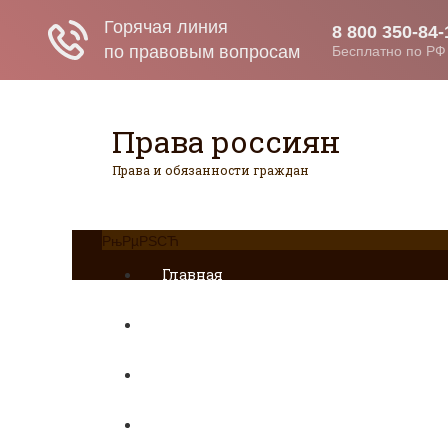
Права россиян
Права и обязанности граждан
РњРµРЅСЋ
Главная
Военное право
Гражданство
Трудовое право