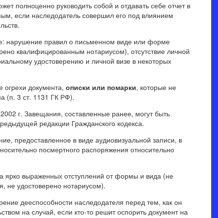
жет полноценно руководить собой и отдавать себе отчет в
ым, если наследодатель совершил его под влиянием
льств.
: нарушение правил о письменном виде или форме
рено квалифицированным нотариусом), отсутствие личной
риальному удостоверению и личной визе в некоторых
е огрехи документа,
описки или помарки
, которые не
(п. 3 ст. 1131 ГК РФ).
.2002 г. Завещания, составленные ранее, могут быть
 предыдущей редакции Гражданского кодекса.
ие, предоставленное в виде аудиовизуальной записи, в
тносительно посмертного распоряжения относительно
а ярко выраженных отступлений от формы и вида (не
я, не удостоверено нотариусом).
рение дееспособности наследодателя перед тем, как он
твом на случай, если кто-то решит оспорить документ на