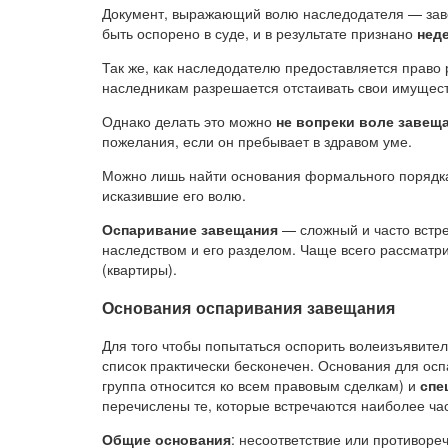
Документ, выражающий волю наследодателя — зав
быть оспорено в суде, и в результате признано
нед
Так же, как наследодателю предоставляется право 
наследникам разрешается отстаивать свои имущес
Однако делать это можно
не вопреки воле завещ
пожелания, если он пребывает в здравом уме.
Можно лишь найти основания формального порядка 
исказившие его волю.
Оспаривание завещания
— сложный и часто встре
наследством и его разделом. Чаще всего рассматр
(квартиры).
Основания оспаривания завещания
Для того чтобы попытаться оспорить волеизъявител
список практически бесконечен. Основания для ос
группа относится ко всем правовым сделкам) и
спе
перечислены те, которые встречаются наиболее час
Общие основания
: несоответствие или противоре