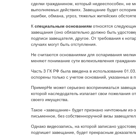
сделки гражданином, который недееспособен, не мо
выполняемых действиях. Завещание будет оспорим
ошибки, обмана, угроз, тяжелых житейских обстояте
К
специальным основаниям
относятся следующие
завещания (оно обязательно должно быть удостове
подписи завещателя, другое. От требования к нота
случаях могут быть отступления.
Не считаются основаниями для оспаривания мелки
меняют понимание сути волеизъявления гражданина 
Часть 3 ГК РФ была введена в использование 01.03
оспорены только с учетом оснований, указанных в
Пример
Не может серьезно восприниматься завещан
которой наследодатель излагает свои пожелания о
своего имущества.
Такое «завещание» будет признано ничтожным из-з
письменное, без собственноручной визы завещател
Однако видеозапись, на которой записано удостове
подпишет завещание, будет прекрасным доказательс