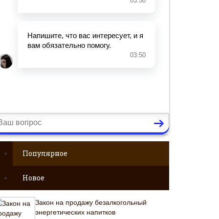
Популярное
Новое
Закон на продажу безалкогольный
энергетических напитков