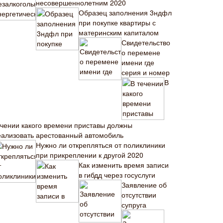
несовершеннолетним 2020
Образец заполнения 3ндфл
при покупке квартиры с
материнским капиталом
Свидетельство
о перемене
имени где
серия и номер
В
ечении какого времени приставы должны
еализовать арестованный автомобиль
Нужно ли открепляться от поликлиники
при прикреплении к другой 2020
Как изменить время записи
в гибдд через госуслуги
Заявление об
отсутствии
супруга