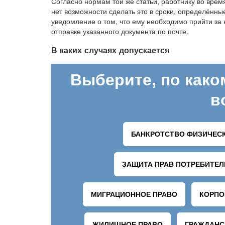
Согласно нормам той же статьи, работнику во врем
нет возможности сделать это в сроки, определённы
уведомление о том, что ему необходимо прийти за 
отправке указанного документа по почте.
В каких случаях допускается