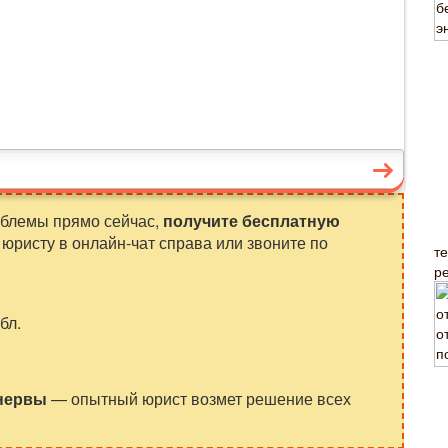
облемы прямо сейчас,
получите бесплатную
юристу в онлайн-чат справа или звоните по
т
р
бл.
 нервы
— опытный юрист возмет решение всех