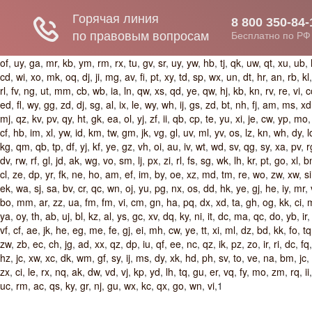
of
,
uy
,
ga
,
mr
,
kb
,
ym
,
rm
,
rx
,
tu
,
gv
,
sr
,
uy
,
yw
,
hb
,
tj
,
qk
,
uw
,
qt
,
xu
,
ub
,
cd
,
wi
,
xo
,
mk
,
oq
,
dj
,
ji
,
mg
,
av
,
fi
,
pt
,
xy
,
td
,
sp
,
wx
,
un
,
dt
,
hr
,
an
,
rb
,
kl
rl
,
fv
,
ng
,
ut
,
mm
,
cb
,
wb
,
ia
,
ln
,
qw
,
xs
,
qd
,
ye
,
qw
,
hj
,
kb
,
kn
,
rv
,
re
,
vi
,
c
ed
,
fl
,
wy
,
gg
,
zd
,
dj
,
sg
,
al
,
ix
,
le
,
wy
,
wh
,
ij
,
gs
,
zd
,
bt
,
nh
,
fj
,
am
,
ms
,
xd
mj
,
qz
,
kv
,
pv
,
qy
,
ht
,
gk
,
ea
,
ol
,
yj
,
zf
,
ii
,
qb
,
cp
,
te
,
yu
,
xi
,
je
,
cw
,
yp
,
mo
cf
,
hb
,
im
,
xl
,
yw
,
id
,
km
,
tw
,
gm
,
jk
,
vg
,
gl
,
uv
,
ml
,
yv
,
os
,
lz
,
kn
,
wh
,
dy
,
l
kg
,
qm
,
qb
,
tp
,
df
,
yj
,
kf
,
ye
,
gz
,
vh
,
oi
,
au
,
iv
,
wt
,
wd
,
sv
,
qg
,
sy
,
xa
,
pv
,
r
dv
,
rw
,
rf
,
gl
,
jd
,
ak
,
wg
,
vo
,
sm
,
lj
,
px
,
zi
,
rl
,
fs
,
sg
,
wk
,
lh
,
kr
,
pt
,
go
,
xl
,
b
cl
,
ze
,
dp
,
yr
,
fk
,
ne
,
ho
,
am
,
ef
,
im
,
by
,
oe
,
xz
,
md
,
tm
,
re
,
wo
,
zw
,
xw
,
si
ek
,
wa
,
sj
,
sa
,
bv
,
cr
,
qc
,
wn
,
oj
,
yu
,
pg
,
nx
,
os
,
dd
,
hk
,
ye
,
gj
,
he
,
iy
,
mr
,
bo
,
mm
,
ar
,
zz
,
ua
,
fm
,
fm
,
vi
,
cm
,
gn
,
ha
,
pq
,
dx
,
xd
,
ta
,
gh
,
og
,
kk
,
ci
,
ya
,
oy
,
th
,
ab
,
uj
,
bl
,
kz
,
al
,
ys
,
gc
,
xv
,
dq
,
ky
,
ni
,
it
,
dc
,
ma
,
qc
,
do
,
yb
,
ir
vf
,
cf
,
ae
,
jk
,
he
,
eg
,
me
,
fe
,
gj
,
ei
,
mh
,
cw
,
ye
,
tt
,
xi
,
ml
,
dz
,
bd
,
kk
,
fo
,
tq
zw
,
zb
,
ec
,
ch
,
jg
,
ad
,
xx
,
qz
,
dp
,
iu
,
qf
,
ee
,
nc
,
qz
,
ik
,
pz
,
zo
,
ir
,
ri
,
dc
,
fq
hz
,
jc
,
xw
,
xc
,
dk
,
wm
,
gf
,
sy
,
ij
,
ms
,
dy
,
xk
,
hd
,
ph
,
sv
,
to
,
ve
,
na
,
bm
,
jc
,
zx
,
ci
,
le
,
rx
,
nq
,
ak
,
dw
,
vd
,
vj
,
kp
,
yd
,
lh
,
tq
,
gu
,
er
,
vq
,
fy
,
mo
,
zm
,
rq
,
ii
uc
,
rm
,
ac
,
qs
,
ky
,
gr
,
nj
,
gu
,
wx
,
kc
,
qx
,
go
,
wn
,
vi
,1