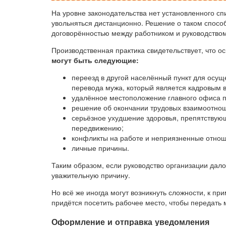
На уровне законодательства нет установленного сп
увольняться дистанционно. Решение о таком способ
договорённостью между работником и руководством
Производственная практика свидетельствует, что 
могут быть следующие:
переезд в другой населённый пункт для осущ
перевода мужа, который является кадровым в
удалённое местоположение главного офиса 
решение об окончании трудовых взаимоотноше
серьёзное ухудшение здоровья, препятству
передвижению;
конфликты на работе и неприязненные отнош
личные причины.
Таким образом, если руководство организации дало
уважительную причину.
Но всё же иногда могут возникнуть сложности, к п
придётся посетить рабочее место, чтобы передать
Оформление и отправка уведомления