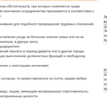
иска обстоятельств, при которых появляется право
е окончания сотрудничества принимается в соответствии с
.
З
в
основания для подобного прекращения трудовых отношений
ествления ухода за больным членом семьи или из-за
оенным, в другую часть;
предприятия;
ний принято в период декрета или в другом городе;
ющее выполнению должностных функций и свободному
ения с некоторыми коллегами;
ус
 согласие, то можно уволиться по почте, указав любую
римеру, лицам, имеющим материальную ответственность,
 материальные ценности.