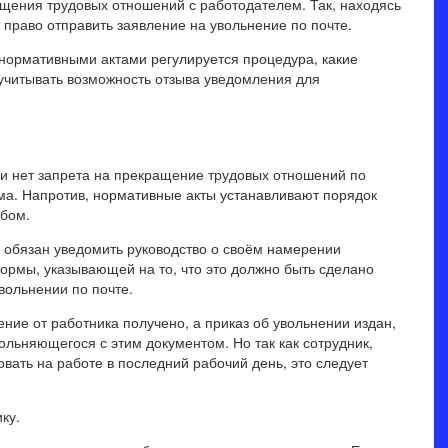
щения трудовых отношений с работодателем. Так, находясь
 право отправить заявление на увольнение по почте.
 нормативными актами регулируется процедура, какие
 учитывать возможность отзыва уведомления для
и нет запрета на прекращение трудовых отношений по
ма. Напротив, нормативные акты устанавливают порядок
бом.
к обязан уведомить руководство о своём намерении
ормы, указывающей на то, что это должно быть сделано
увольнении по почте.
вление от работника получено, а приказ об увольнении издан,
льняющегося с этим документом. Но так как сотрудник,
вать на работе в последний рабочий день, это следует
ку.