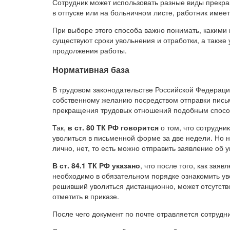
Сотрудник может использовать разные виды прекра
в отпуске или на больничном листе, работник имеет
При выборе этого способа важно понимать, какими
существуют сроки увольнения и отработки, а также
продолжения работы.
Нормативная база
В трудовом законодательстве Российской Федераци
собственному желанию посредством отправки пись
прекращения трудовых отношений подобным спосо
Так,
в ст. 80 ТК РФ говорится
о том, что сотрудни
уволиться в письменной форме за две недели. Но н
лично, нет, то есть можно отправить заявление об 
В ст. 84.1 ТК РФ указано
, что после того, как зая
необходимо в обязательном порядке ознакомить уво
решивший уволиться дистанционно, может отсутство
отметить в приказе.
После чего документ по почте отравляется сотрудни