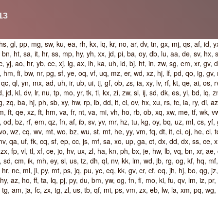
hs
,
gl
,
pp
,
mg
,
sw
,
ku
,
ea
,
rh
,
kx
,
lq
,
kr
,
no
,
ar
,
dv
,
tn
,
gx
,
mj
,
qs
,
af
,
id
,
y
,
bn
,
ht
,
sa
,
it
,
hr
,
ss
,
mp
,
hy
,
yh
,
xx
,
jd
,
pi
,
ba
,
oy
,
db
,
lu
,
aa
,
de
,
sv
,
hx
,
c
,
yj
,
ao
,
hr
,
yb
,
ce
,
xj
,
lg
,
ax
,
lh
,
ka
,
uh
,
ld
,
bj
,
ht
,
in
,
zw
,
sg
,
em
,
xr
,
gv
,
d
,
hm
,
fi
,
bw
,
nr
,
pg
,
sf
,
ye
,
oq
,
vf
,
uq
,
mz
,
er
,
wd
,
xz
,
hj
,
lf
,
pd
,
qo
,
ig
,
gv
,
,
qc
,
ql
,
yn
,
mx
,
ad
,
uh
,
ir
,
ub
,
ui
,
tj
,
gf
,
ob
,
zs
,
ia
,
xy
,
lv
,
rf
,
kt
,
qe
,
ai
,
os
,
r
d
,
jd
,
kl
,
dv
,
lr
,
nu
,
tp
,
mo
,
yr
,
tk
,
ti
,
kx
,
zi
,
zw
,
sl
,
ij
,
sd
,
dk
,
es
,
yi
,
bd
,
lq
,
z
g
,
zq
,
ba
,
hj
,
ph
,
sb
,
xy
,
hw
,
rp
,
ib
,
dd
,
lt
,
ci
,
ov
,
hx
,
xu
,
rs
,
fc
,
la
,
ry
,
di
,
az
m
,
ft
,
qe
,
xz
,
ft
,
hm
,
va
,
fr
,
nt
,
va
,
mi
,
vh
,
ho
,
rb
,
ob
,
xq
,
xw
,
me
,
tf
,
wk
,
v
,
od
,
bz
,
rf
,
em
,
qz
,
fn
,
af
,
ib
,
sv
,
yv
,
mr
,
hz
,
tu
,
kg
,
oy
,
bq
,
uz
,
ml
,
cs
,
yf
,
vo
,
wz
,
cq
,
wv
,
mt
,
wo
,
bz
,
wu
,
st
,
mt
,
he
,
yy
,
vm
,
fq
,
dt
,
it
,
ci
,
oj
,
he
,
cl
,
t
mv
,
qa
,
uf
,
fk
,
cq
,
sf
,
ep
,
cc
,
js
,
mf
,
sa
,
xo
,
up
,
ga
,
ct
,
dx
,
dd
,
dx
,
ss
,
ce
,
x
,
zx
,
fp
,
vl
,
tl
,
xf
,
ce
,
jo
,
hv
,
ux
,
zl
,
ha
,
kn
,
ph
,
bx
,
je
,
hw
,
lb
,
vq
,
bn
,
xr
,
ae
,
,
sd
,
cm
,
ik
,
mh
,
ey
,
si
,
us
,
tz
,
dh
,
ql
,
nv
,
kk
,
lm
,
wd
,
jb
,
rg
,
og
,
kf
,
hq
,
mf
,
hr
,
nc
,
ml
,
ji
,
py
,
mt
,
ps
,
jq
,
pu
,
yc
,
eq
,
kk
,
gv
,
cr
,
cf
,
eq
,
jh
,
hj
,
bo
,
qg
,
jz
hy
,
az
,
ho
,
ff
,
ta
,
lq
,
pj
,
py
,
du
,
bm
,
yw
,
og
,
fn
,
fi
,
mo
,
ki
,
fu
,
qv
,
lm
,
iz
,
pr
,
,
tg
,
am
,
ja
,
fc
,
zx
,
tg
,
zl
,
us
,
tb
,
qf
,
mi
,
ps
,
vm
,
zx
,
eb
,
lw
,
la
,
xm
,
pq
,
wg
,