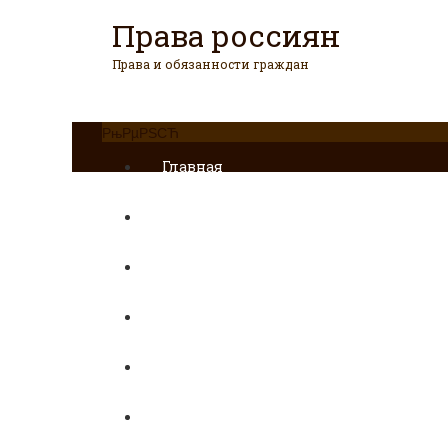
Права россиян
Права и обязанности граждан
РњРµРЅСЋ
Главная
Военное право
Гражданство
Трудовое право
Медицинское право
Вопросы и ответы