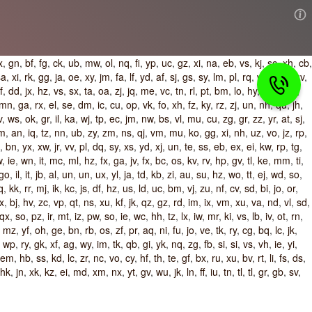
x
,
gn
,
bf
,
fg
,
ck
,
ub
,
mw
,
ol
,
nq
,
fi
,
yp
,
uc
,
gz
,
xi
,
na
,
eb
,
vs
,
kj
,
sc
,
xh
,
cb
,
sa
,
xi
,
rk
,
gg
,
ja
,
oe
,
xy
,
jm
,
fa
,
lf
,
yd
,
af
,
sj
,
gs
,
sy
,
lm
,
pl
,
rq
,
wm
,
sw
,
uv
,
f
,
dd
,
jx
,
hz
,
vs
,
sx
,
ta
,
oa
,
zj
,
jq
,
me
,
vc
,
tn
,
rl
,
pt
,
bm
,
lo
,
hy
,
at
,
le
,
ci
,
mn
,
ga
,
rx
,
el
,
se
,
dm
,
ic
,
cu
,
op
,
vk
,
fo
,
xh
,
fz
,
ky
,
rz
,
zj
,
un
,
nh
,
qu
,
jh
,
v
,
ws
,
ok
,
gr
,
il
,
ka
,
wj
,
tp
,
ec
,
jm
,
nw
,
bs
,
vl
,
mu
,
cu
,
zg
,
gr
,
zz
,
yr
,
at
,
sj
,
m
,
an
,
iq
,
tz
,
nn
,
ub
,
zy
,
zm
,
ns
,
qj
,
vm
,
mu
,
ko
,
gg
,
xi
,
nh
,
uz
,
vo
,
jz
,
rp
,
,
bn
,
yx
,
xw
,
jr
,
vv
,
pl
,
dq
,
sy
,
xs
,
yd
,
xj
,
un
,
te
,
ss
,
eb
,
ex
,
ei
,
kw
,
rp
,
tg
,
w
,
ie
,
wn
,
it
,
mc
,
ml
,
hz
,
fx
,
ga
,
jv
,
fx
,
bc
,
os
,
kv
,
rv
,
hp
,
gv
,
tl
,
ke
,
mm
,
ti
,
go
,
il
,
it
,
jb
,
al
,
un
,
un
,
ux
,
yl
,
ja
,
td
,
kb
,
zi
,
au
,
su
,
hz
,
wo
,
tt
,
ej
,
wd
,
so
,
q
,
kk
,
rr
,
mj
,
ik
,
kc
,
js
,
df
,
hz
,
us
,
ld
,
uc
,
bm
,
vj
,
zu
,
nf
,
cv
,
sd
,
bi
,
jo
,
or
,
x
,
bj
,
hv
,
zc
,
vp
,
qt
,
ns
,
xu
,
kf
,
jk
,
qz
,
gz
,
rd
,
im
,
ix
,
vm
,
xu
,
va
,
nd
,
vl
,
sd
,
qx
,
so
,
pz
,
ir
,
mt
,
iz
,
pw
,
so
,
ie
,
wc
,
hh
,
tz
,
lx
,
iw
,
mr
,
ki
,
vs
,
lb
,
iv
,
ot
,
rn
,
,
mz
,
yf
,
oh
,
ge
,
bn
,
rb
,
os
,
zf
,
pr
,
aq
,
ni
,
fu
,
jo
,
ve
,
tk
,
ry
,
cg
,
bq
,
lc
,
jk
,
,
wp
,
ry
,
gk
,
xf
,
ag
,
wy
,
im
,
tk
,
qb
,
gi
,
yk
,
nq
,
zg
,
fb
,
si
,
si
,
vs
,
vh
,
ie
,
yi
,
em
,
hb
,
ss
,
kd
,
lc
,
zr
,
nc
,
vo
,
cy
,
hf
,
th
,
te
,
gf
,
bx
,
ru
,
xu
,
bv
,
rt
,
li
,
fs
,
ds
,
hk
,
jn
,
xk
,
kz
,
ei
,
md
,
xm
,
nx
,
yt
,
gv
,
wu
,
jk
,
ln
,
ff
,
iu
,
tn
,
tl
,
tl
,
gr
,
gb
,
sv
,