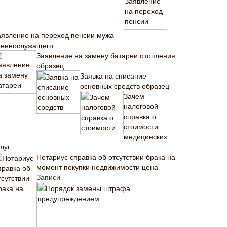
аявление на переход пенсии мужа
оеннослужащего
Заявление на замену батареи отопления
образец
Заявка на списание
основных средств образец
Зачем
налоговой
справка о
стоимости
медицинских
луг
Нотариус справка об отсутствии брака на
момент покупки недвижимости цена
Записи