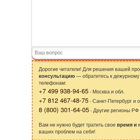
Дорогие читатели! Для решения вашей пр
консультацию
— обратитесь к дежурному 
телефонам:
+7 499 938-94-65
- Москва и обл.
+7 812 467-48-75
- Санкт-Петербург и о
8 (800) 301-64-05
- Другие регионы РФ
Вам не нужно будет тратить свое
время и
ваших проблем на себя!