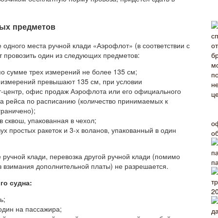
рых предметов
е одного места ручной клади «Аэрофлот» (в соответствии с
 провозить один из следующих предметов:
о сумме трех измерений не более 135 см;
х измерений превышают 135 см, при условии
кт-центр, офис продаж Аэрофлота или его официального
та рейса по расписанию (количество принимаемых к
граничено);
в сквош, упакованная в чехол;
о
ух простых ракеток и 3-х воланов, упакованный в один
о
е ручной клади, перевозка другой ручной клади (помимо
п
 взимания дополнительной платы) не разрешается.
го судна:
2
ь;
один на пассажира;