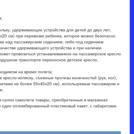
а;
юльку, удерживающие устройства для детей до двух лет,
0х20 см) при перевозке ребенка, которое можно безопасно
лке над пассажирским сидением, либо под сидением
качестве удерживающего устройства и при наличии
может провозиться устанавливаемое на пассажирское кресло
здушном транспорте переносное детское кресло,
бходимом на время полета;
е кресло-коляску, съемные протезы конечностей (рук, ног),
ритами не более 55х40х20 см), используемые пассажиром и
е.
 в салон самолета товары, приобретенные в магазинах
в один опломбированный пластиковый пакет, с габаритами