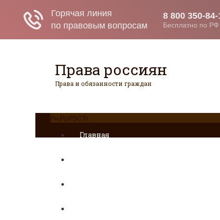
Права россиян
Права и обязанности граждан
РњРµРЅСЋ
Главная
Военное право
Гражданство
Трудовое право