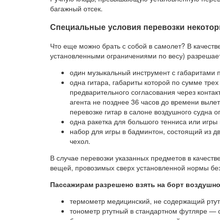
багажный отсек.
Специальные условия перевозки некото
Что еще можно брать с собой в самолет? В качеств
установленными ограничениями по весу) разрешает
один музыкальный инструмент с габаритами п
одна гитара, габариты которой по сумме тре
предварительного согласования через конта
агента не позднее 36 часов до времени выле
перевозке гитар в салоне воздушного судна о
одна ракетка для большого тенниса или игры 
набор для игры в бадминтон, состоящий из дв
чехол.
В случае перевозки указанных предметов в качеств
вещей, провозимых сверх установленной нормы без
Пассажирам разрешено взять на борт воздушно
термометр медицинский, не содержащий ртут
тонометр ртутный в стандартном футляре — 