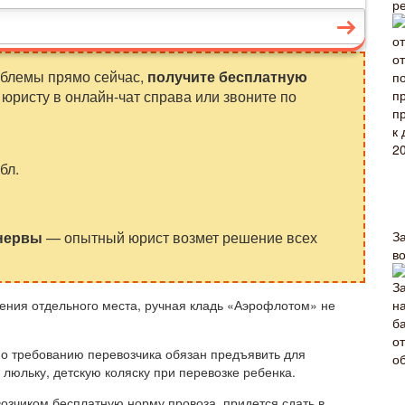
р
облемы прямо сейчас,
получите бесплатную
юристу в онлайн-чат справа или звоните по
бл.
 нервы
— опытный юрист возмет решение всех
З
в
вления отдельного места, ручная кладь «Аэрофлотом» не
по требованию перевозчика обязан предъявить для
 люльку, детскую коляску при перевозке ребенка.
зчиком бесплатную норму провоза, придется сдать в