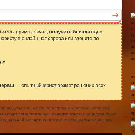
облемы прямо сейчас,
получите бесплатную
юристу в онлайн-чат справа или звоните по
бл.
о
л
 нервы
— опытный юрист возмет решение всех
кн
проводиться по месту регистрации человека, которому
не может самостоятельно передвигаться, процедура будет
п
-социальной экспертизы позволит официально получать