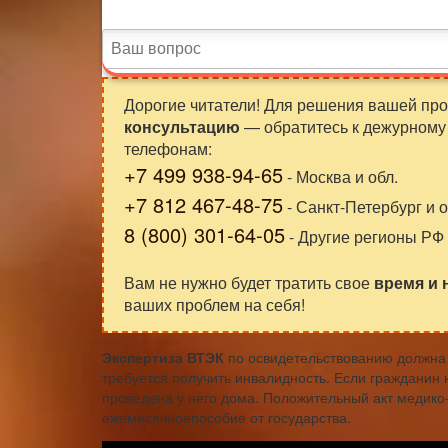
Дорогие читатели! Для решения вашей пр
консультацию
— обратитесь к дежурному 
телефонам:
+7 499 938-94-65
- Москва и обл.
+7 812 467-48-75
- Санкт-Петербург и о
8 (800) 301-64-05
- Другие регионы РФ
Вам не нужно будет тратить свое
время и
ваших проблем на себя!
Экспертиза ВТЭК
по освидетельствованию должна 
требуется получить инвалидность. Если гражданин 
проведена у него дома. Положительный акт медико
ежемесячноепособие от государства.