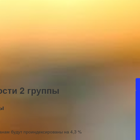
сти 2 группы
пы
анам будут проиндексированы на 4,3 %