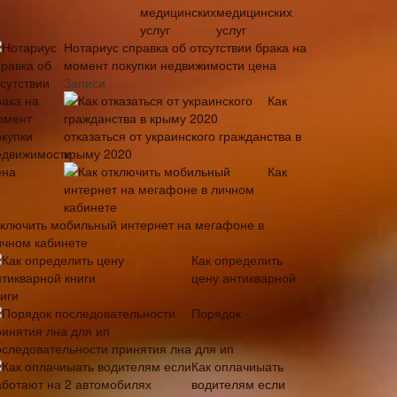
медицинских
услуг
Нотариус справка об отсутствии брака на
момент покупки недвижимости цена
Записи
Как
отказаться от украинского гражданства в
крыму 2020
Как
тключить мобильный интернет на мегафоне в
ичном кабинете
Как определить
цену антикварной
иги
Порядок
оследовательности принятия лна для ип
Как оплачиыать
водителям если