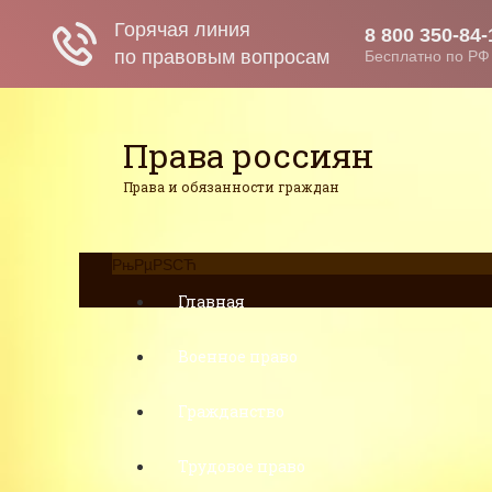
Права россиян
Права и обязанности граждан
РњРµРЅСЋ
Главная
Военное право
Гражданство
Трудовое право