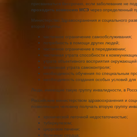
присваиваться бессрочно, если заболевание не под
проходить комиссию МСЭ
через определенный п
Министерство Здравоохранения и социального раз
второй группы:
частичное ограничение самообслуживания;
потребность в помощи других людей;
частичное ограничение в передвижении;
частичная утрата способности к коммуникаци
утрата объективного восприятия окружающей
возможная утрата самоконтроля;
необходимость обучения по специальным пр
необходимость создания особых условий для 
Люди, имеющие такую группу инвалидности, в Рос
Российским министерством здравоохранения и соци
позволяющих человеку получать вторую группу инв
хронической легочной недостаточностью;
туберкулезом;
циррозом печени;
болезнью сердца;