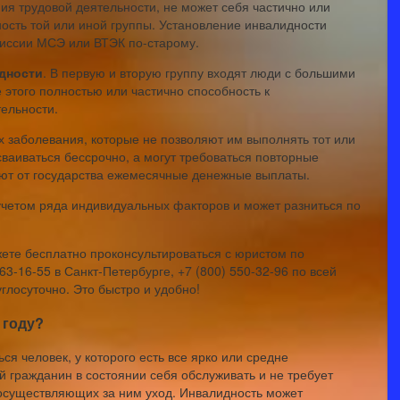
ия трудовой деятельности, не может себя частично или
ость той или иной группы. Установление инвалидности
миссии МСЭ или ВТЭК по-старому.
дности
. В первую и вторую группу входят люди с большими
 этого полностью или частично способность к
ельности.
х заболевания, которые не позволяют им выполнять тот или
сваиваться бессрочно, а могут требоваться повторные
ют от государства ежемесячные денежные выплаты.
учетом ряда индивидуальных факторов и может разниться по
жете бесплатно проконсультироваться с юристом по
63-16-55 в Санкт-Петербурге, +7 (800) 550-32-96 по всей
глосуточно. Это быстро и удобно!
 году?
ся человек, у которого есть все ярко или средне
 гражданин в состоянии себя обслуживать и не требует
, осуществляющих за ним уход. Инвалидность может