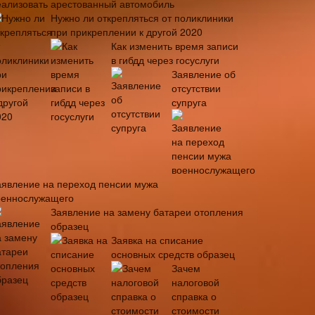
еализовать арестованный автомобиль
Нужно ли открепляться от поликлиники
при прикреплении к другой 2020
Как изменить время записи
в гибдд через госуслуги
Заявление об
отсутствии
супруга
аявление на переход пенсии мужа
оеннослужащего
Заявление на замену батареи отопления
образец
Заявка на списание
основных средств образец
Зачем
налоговой
справка о
стоимости