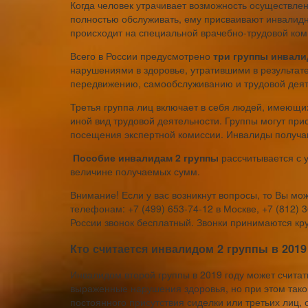
Когда человек утрачивает возможность осуществлен
полностью обслуживать, ему присваивают инвалидн
происходит на специальной врачебно-трудовой ко
Всего в России предусмотрено
три группы инвали
нарушениями в здоровье, утратившими в результате
передвижению, самообслуживанию и трудовой деят
Третья группа лиц включает в себя людей, имеющи
иной вид трудовой деятельности. Группы могут при
посещения экспертной комиссии. Инвалиды получа
Пособие инвалидам 2 группы
рассчитывается с 
величине получаемых сумм.
Внимание! Если у вас возникнут вопросы, то Вы мо
телефонам: +7 (499) 653-74-12 в Москве, +7 (812) 3
России звонок бесплатный. Звонки принимаются кру
Кто считается инвалидом 2 группы в 2019
Инвалидом второй группы в 2019 году может считать
выраженные нарушения здоровья, но при этом такой
постоянного присутствия сиделки или третьих лиц