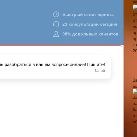
р
З
в