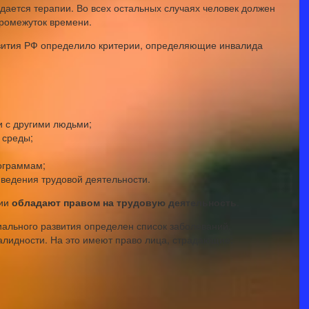
дается терапии. Во всех остальных случаях человек должен
ромежуток времени.
вития РФ определило критерии, определяющие инвалида
и с другими людьми;
 среды;
ограммам;
ведения трудовой деятельности.
сии
обладают правом на трудовую деятельность
.
ального развития определен список заболеваний,
алидности. На это имеют право лица, страдающие: