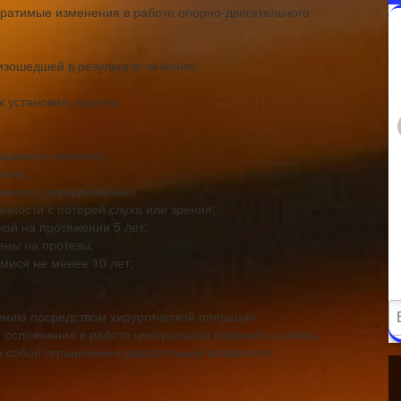
ратимые изменения в работе опорно-двигательного
изошедшей в результате лечения;
 установить протез;
ющимися лечению;
пени;
тивному передвижению;
чности с потерей слуха или зрения;
ой на протяжении 5 лет;
ены на протезы;
ися не менее 10 лет;
нию посредством хирургической операции;
осложнения в работе центральной нервной системы;
 собой ограничения двигательной активности.