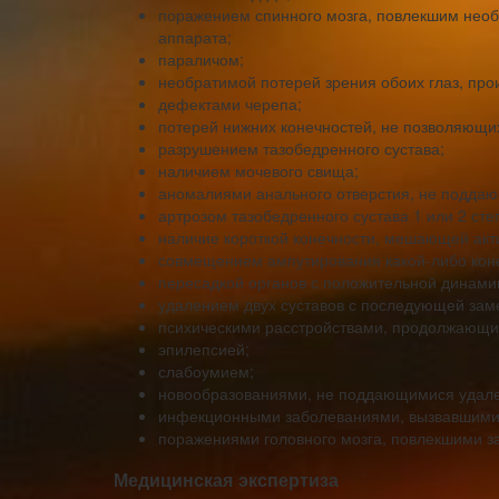
поражением спинного мозга, повлекшим необ
аппарата;
параличом;
необратимой потерей зрения обоих глаз, про
дефектами черепа;
потерей нижних конечностей, не позволяющих
разрушением тазобедренного сустава;
наличием мочевого свища;
аномалиями анального отверстия, не подда
артрозом тазобедренного сустава 1 или 2 сте
наличие короткой конечности, мешающей ак
совмещением ампутирования какой-либо коне
пересадкой органов с положительной динамик
удалением двух суставов с последующей зам
психическими расстройствами, продолжающим
эпилепсией;
слабоумием;
новообразованиями, не поддающимися удале
инфекционными заболеваниями, вызвавшими 
поражениями головного мозга, повлекшими за
Медицинская экспертиза