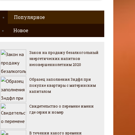
Популярное
Новое
Закон на продажу безалкогольный
энергетических напитков
несовершеннолетним 2020
Образец заполнения 3ндфл при
покупке квартиры с материнским
капиталом
Свидетельство о перемене имени
где серия и номер
В течении какого времени