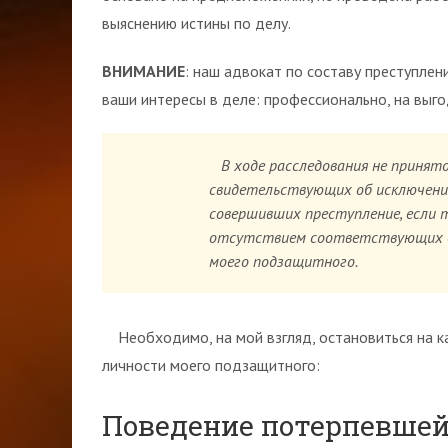
выяснению истины по делу.
ВНИМАНИЕ
: наш адвокат по составу преступлен
ваши интересы в деле: профессионально, на выгод
В ходе расследования не принято
свидетельствующих об исключении
совершивших преступление, если т
отсутствием соответствующих д
моего подзащитного.
Необходимо, на мой взгляд, остановиться на к
личности моего подзащитного:
Поведение потерпевшей