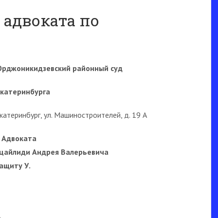
 адвоката по
Орджоникидзевский районный суд
 Екатеринбурга
 Екатеринбург, ул. Машиностроителей, д. 19 А
 Адвоката
цайлиди Андрея Валерьевича
защиту У.