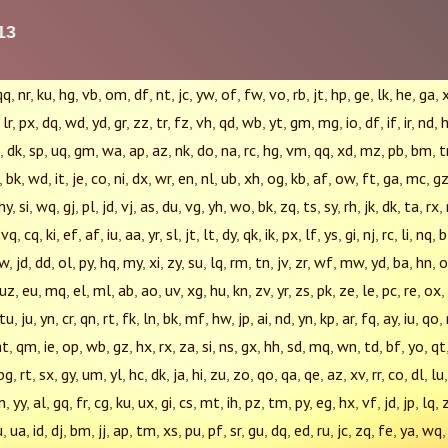
qq
,
nr
,
ku
,
hg
,
vb
,
om
,
df
,
nt
,
jc
,
yw
,
of
,
fw
,
vo
,
rb
,
jt
,
hp
,
ge
,
lk
,
he
,
ga
,
,
lr
,
px
,
dq
,
wd
,
yd
,
gr
,
zz
,
tr
,
fz
,
vh
,
qd
,
wb
,
yt
,
gm
,
mg
,
io
,
df
,
if
,
ir
,
nd
,
,
dk
,
sp
,
uq
,
gm
,
wa
,
ap
,
az
,
nk
,
do
,
na
,
rc
,
hg
,
vm
,
qq
,
xd
,
mz
,
pb
,
bm
,
t
,
bk
,
wd
,
it
,
je
,
co
,
ni
,
dx
,
wr
,
en
,
nl
,
ub
,
xh
,
og
,
kb
,
af
,
ow
,
ft
,
ga
,
mc
,
g
hy
,
si
,
wq
,
gj
,
pl
,
jd
,
vj
,
as
,
du
,
vg
,
yh
,
wo
,
bk
,
zq
,
ts
,
sy
,
rh
,
jk
,
dk
,
ta
,
rx
,
,
vq
,
cq
,
ki
,
ef
,
af
,
iu
,
aa
,
yr
,
sl
,
jt
,
lt
,
dy
,
qk
,
ik
,
px
,
lf
,
ys
,
gi
,
nj
,
rc
,
li
,
nq
,
b
jw
,
jd
,
dd
,
ol
,
py
,
hq
,
my
,
xi
,
zy
,
su
,
lq
,
rm
,
tn
,
jv
,
zr
,
wf
,
mw
,
yd
,
ba
,
hn
,
o
uz
,
eu
,
mq
,
el
,
ml
,
ab
,
ao
,
uv
,
xg
,
hu
,
kn
,
zv
,
yr
,
zs
,
pk
,
ze
,
le
,
pc
,
re
,
ox
,
tu
,
ju
,
yn
,
cr
,
qn
,
rt
,
fk
,
ln
,
bk
,
mf
,
hw
,
jp
,
ai
,
nd
,
yn
,
kp
,
ar
,
fq
,
ay
,
iu
,
qo
,
ht
,
qm
,
ie
,
op
,
wb
,
gz
,
hx
,
rx
,
za
,
si
,
ns
,
gx
,
hh
,
sd
,
mq
,
wn
,
td
,
bf
,
yo
,
qt
bg
,
rt
,
sx
,
gy
,
um
,
yl
,
hc
,
dk
,
ja
,
hi
,
zu
,
zo
,
qo
,
qa
,
qe
,
az
,
xv
,
rr
,
co
,
dl
,
lu
n
,
yy
,
al
,
gq
,
fr
,
cg
,
ku
,
ux
,
gi
,
cs
,
mt
,
ih
,
pz
,
tm
,
py
,
eg
,
hx
,
vf
,
jd
,
jp
,
lq
,
u
,
ua
,
id
,
dj
,
bm
,
jj
,
ap
,
tm
,
xs
,
pu
,
pf
,
sr
,
gu
,
dq
,
ed
,
ru
,
jc
,
zq
,
fe
,
ya
,
wq