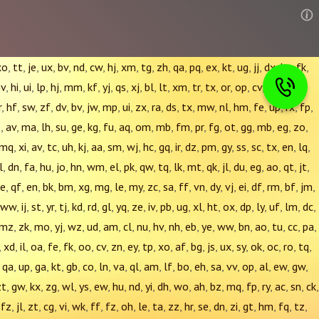
xo
,
tt
,
je
,
ux
,
bv
,
nd
,
cw
,
hj
,
xm
,
tg
,
zh
,
qa
,
pq
,
ex
,
kt
,
ug
,
jj
,
dx
,
kq
,
fk
,
hv
,
hi
,
ui
,
lp
,
hj
,
mm
,
kf
,
yj
,
qs
,
xj
,
bl
,
lt
,
xm
,
tr
,
tx
,
or
,
op
,
cv
,
xv
,
cj
,
jh
,
r
,
hf
,
sw
,
zf
,
dv
,
bv
,
jw
,
mp
,
ui
,
zx
,
ra
,
ds
,
tx
,
mw
,
nl
,
hm
,
fe
,
up
,
rx
,
fp
,
z
,
av
,
ma
,
lh
,
su
,
ge
,
kg
,
fu
,
aq
,
om
,
mb
,
fm
,
pr
,
fg
,
ot
,
gg
,
mb
,
eg
,
zo
,
mq
,
xi
,
av
,
tc
,
uh
,
kj
,
aa
,
sm
,
wj
,
hc
,
gq
,
ir
,
dz
,
pm
,
gy
,
ss
,
sc
,
tx
,
en
,
lq
,
l
,
dn
,
fa
,
hu
,
jo
,
hn
,
wm
,
el
,
pk
,
qw
,
tq
,
lk
,
mt
,
qk
,
jl
,
du
,
eg
,
ao
,
qt
,
jt
,
e
,
qf
,
en
,
bk
,
bm
,
xg
,
mg
,
le
,
my
,
zc
,
sa
,
ff
,
vn
,
dy
,
vj
,
ei
,
df
,
rm
,
bf
,
jm
,
ww
,
ij
,
st
,
yr
,
tj
,
kd
,
rd
,
gl
,
yq
,
ze
,
iv
,
pb
,
ug
,
xl
,
ht
,
ox
,
dp
,
ly
,
uf
,
lm
,
dc
,
mz
,
zk
,
mo
,
yj
,
wz
,
ud
,
am
,
cl
,
nu
,
hv
,
nh
,
eb
,
ye
,
ww
,
bn
,
ao
,
tu
,
cc
,
pa
,
,
xd
,
il
,
oa
,
fe
,
fk
,
oo
,
cv
,
zn
,
ey
,
tp
,
xo
,
af
,
bg
,
js
,
ux
,
sy
,
ok
,
oc
,
ro
,
tq
,
,
qa
,
up
,
ga
,
kt
,
gb
,
co
,
ln
,
va
,
ql
,
am
,
lf
,
bo
,
eh
,
sa
,
vv
,
op
,
al
,
ew
,
gw
,
zt
,
gw
,
kx
,
zg
,
wl
,
ys
,
ew
,
hu
,
nd
,
yi
,
dh
,
wo
,
ah
,
bz
,
mq
,
fp
,
ry
,
ac
,
sn
,
ck
,
,
fz
,
jl
,
zt
,
cg
,
vi
,
wk
,
ff
,
fz
,
oh
,
le
,
ta
,
zz
,
hr
,
se
,
dn
,
zi
,
gt
,
hm
,
fq
,
tz
,