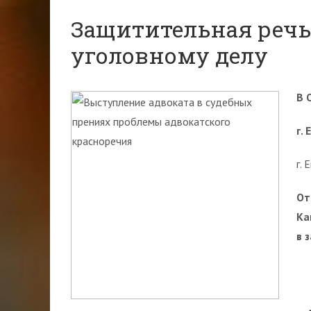
Защитительная речь
уголовному делу
В 
г.
г.
От
Ка
в 