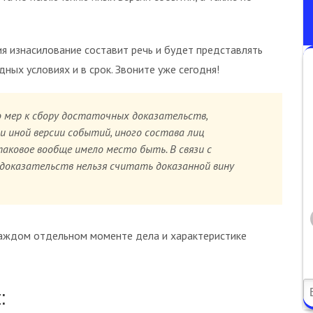
ия изнасилование составит речь и будет представлять
ных условиях и в срок. Звоните уже сегодня!
 мер к сбору достаточных доказательств,
 иной версии событий, иного состава лиц
аковое вообще имело место быть. В связи с
оказательств нельзя считать доказанной вину
аждом отдельном моменте дела и характеристике
: