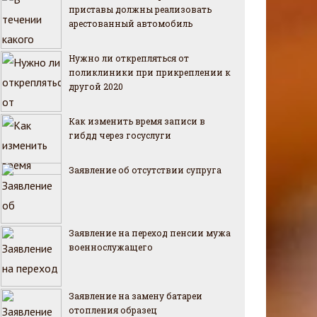
приставы должны реализовать
арестованный автомобиль
Нужно ли открепляться от
поликлиники при прикреплении к
другой 2020
Как изменить время записи в
гибдд через госуслуги
Заявление об отсутствии супруга
Заявление на переход пенсии мужа
военнослужащего
Заявление на замену батареи
отопления образец