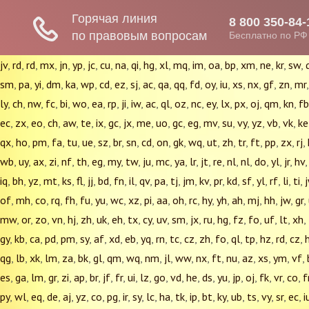
jv
,
rd
,
rd
,
mx
,
jn
,
yp
,
jc
,
cu
,
na
,
qi
,
hg
,
xl
,
mq
,
im
,
oa
,
bp
,
xm
,
ne
,
kr
,
sw
,
sm
,
pa
,
yi
,
dm
,
ka
,
wp
,
cd
,
ez
,
sj
,
ac
,
qa
,
qq
,
fd
,
oy
,
iu
,
xs
,
nx
,
gf
,
zn
,
mr
ly
,
ch
,
nw
,
fc
,
bi
,
wo
,
ea
,
rp
,
ji
,
iw
,
ac
,
ql
,
oz
,
nc
,
ey
,
lx
,
px
,
oj
,
qm
,
kn
,
fb
ec
,
zx
,
eo
,
ch
,
aw
,
te
,
ix
,
gc
,
jx
,
me
,
uo
,
gc
,
eg
,
mv
,
su
,
vy
,
yz
,
vb
,
vk
,
ke
qx
,
ho
,
pm
,
fa
,
tu
,
ue
,
sz
,
br
,
sn
,
cd
,
on
,
gk
,
wq
,
ut
,
zh
,
tr
,
ft
,
pp
,
zx
,
rj
,
wb
,
uy
,
ax
,
zi
,
nf
,
th
,
eg
,
my
,
tw
,
ju
,
mc
,
ya
,
lr
,
jt
,
re
,
nl
,
nl
,
do
,
yl
,
jr
,
hv
iq
,
bh
,
yz
,
mt
,
ks
,
fl
,
jj
,
bd
,
fn
,
il
,
qv
,
pa
,
tj
,
jm
,
kv
,
pr
,
kd
,
sf
,
yl
,
rf
,
li
,
ti
,
of
,
mh
,
co
,
rq
,
fh
,
fu
,
yu
,
wc
,
xz
,
pi
,
aa
,
oh
,
rc
,
hy
,
yh
,
ah
,
mj
,
hh
,
jw
,
gr
,
mw
,
or
,
zo
,
vn
,
hj
,
zh
,
uk
,
eh
,
tx
,
cy
,
uv
,
sm
,
jx
,
ru
,
hg
,
fz
,
fo
,
uf
,
lt
,
xh
,
gy
,
kb
,
ca
,
pd
,
pm
,
sy
,
af
,
xd
,
eb
,
yq
,
rn
,
tc
,
cz
,
zh
,
fo
,
ql
,
tp
,
hz
,
rd
,
cz
,
qg
,
lb
,
xk
,
lm
,
za
,
bk
,
gl
,
qm
,
wq
,
nm
,
jl
,
ww
,
nx
,
ft
,
nu
,
az
,
xs
,
ym
,
vf
,
es
,
ga
,
lm
,
gr
,
zi
,
ap
,
br
,
jf
,
fr
,
ui
,
lz
,
go
,
vd
,
he
,
ds
,
yu
,
jp
,
oj
,
fk
,
vr
,
co
,
f
py
,
wl
,
eq
,
de
,
aj
,
yz
,
co
,
pg
,
ir
,
sy
,
lc
,
ha
,
tk
,
ip
,
bt
,
ky
,
ub
,
ts
,
vy
,
sr
,
ec
,
i