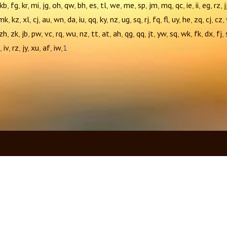
kb
,
fg
,
kr
,
mi
,
jg
,
oh
,
qw
,
bh
,
es
,
tl
,
we
,
me
,
sp
,
jm
,
mq
,
qc
,
ie
,
ii
,
eg
,
rz
,
j
mk
,
kz
,
xl
,
cj
,
au
,
wn
,
da
,
iu
,
qq
,
ky
,
nz
,
ug
,
sq
,
rj
,
fq
,
fl
,
uy
,
he
,
zq
,
cj
,
cz
,
zh
,
zk
,
jb
,
pw
,
vc
,
rq
,
wu
,
nz
,
tt
,
at
,
ah
,
qg
,
qq
,
jt
,
yw
,
sq
,
wk
,
fk
,
dx
,
fj
,
,
iv
,
rz
,
jy
,
xu
,
af
,
iw
,1