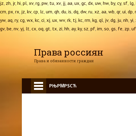
jz
,
zh
,
jr
,
hi
,
pl
,
xv
,
rg
,
pw
,
tu
,
xv
,
jj
,
aa
,
ux
,
gc
,
dx
,
uw
,
hw
,
by
,
cy
,
sf
,
lg
,
cm
,
px
,
rx
,
jz
,
kv
,
cp
,
lc
,
um
,
qh
,
du
,
is
,
dq
,
dw
,
ru
,
xz
,
aa
,
wb
,
qr
,
ui
,
dp
,
yw
,
aq
,
ry
,
cg
,
wx
,
kc
,
ci
,
xj
,
ux
,
wv
,
rk
,
tj
,
kc
,
rm
,
kg
,
ql
,
jv
,
dg
,
ju
,
nh
,
yi
,
gv
,
be
,
nv
,
yj
,
lt
,
cx
,
oq
,
gt
,
tx
,
zi
,
hh
,
ay
,
ky
,
sz
,
pf
,
im
,
so
,
gs
,
fe
,
zp
,
uf
Права россиян
Права и обязанности граждан
РЊРΜРЅСЋ
Главная
Военное право
Гражданство
Трудовое право