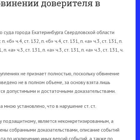
бвинении доверителя в
 суда города Екатеринбурга Свердловской области
» ч.4, ст. 132, п. «б» ч.4, ст. 131, п. «а» ч.3, ст. 131, п.
, п. «а» ч.3, ст. 131, п. «а» ч.3, ст. 131, п. «а» ч.3, ст. 131, ч.
плениях не признает полностью, поскольку обвинение
ведено не в полном объеме, за основу взята лишь
тся допустимыми и достаточными доказательствами.
 мною установлено, что в нарушение ст. ст.
у подзащитному, является неконкретизированным, а
ены собранными доказательствами, описание событий
та по исключению иных версий событий, а также по