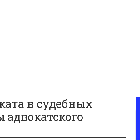
ката в судебных
 адвокатского