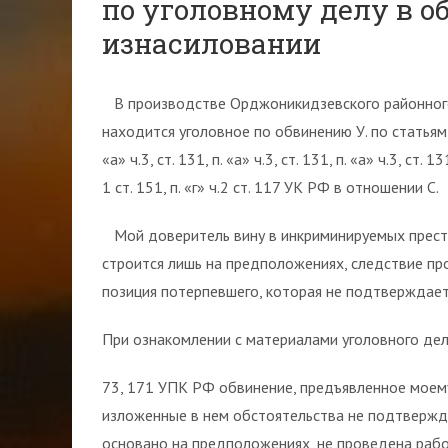
по уголовному делу в о
изнасиловании
В производстве Орджоникидзевского районного
находится уголовное по обвинению У. по статьям: п. «б
«а» ч.3, ст. 131, п. «а» ч.3, ст. 131, п. «а» ч.3, ст. 131
1 ст. 151, п. «г» ч.2 ст. 117 УК РФ в отношении С.
Мой доверитель вину в инкриминируемых престу
строится лишь на предположениях, следствие про
позиция потерпевшего, которая не подтверждае
При ознакомлении с материалами уголовного дела
73, 171 УПК РФ обвинение, предъявленное моем
изложенные в нем обстоятельства не подтвержд
основано на предположениях, не проведена рабо