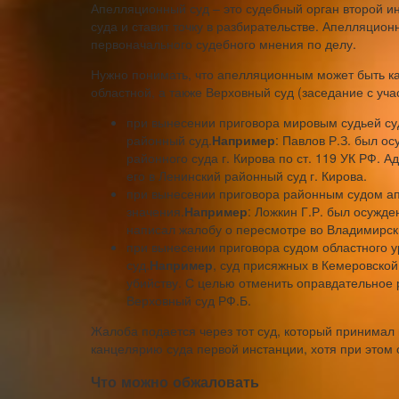
Апелляционный суд – это судебный орган второй 
суда и ставит точку в разбирательстве. Апелляцион
первоначального судебного мнения по делу.
Нужно понимать, что апелляционным может быть как
областной, а также Верховный суд (заседание с учас
при вынесении приговора мировым судьей су
районный суд.
Например
: Павлов Р.З. был о
районного суда г. Кирова по ст. 119 УК РФ. 
его в Ленинский районный суд г. Кирова.
при вынесении приговора районным судом ап
значения.
Например
: Ложкин Г.Р. был осужде
написал жалобу о пересмотре во Владимирск
при вынесении приговора судом областного у
суд.
Например
, суд присяжных в Кемеровско
убийству. С целью отменить оправдательное
Верховный суд РФ.Б.
Жалоба подается через тот суд, который принимал 
канцелярию суда первой инстанции, хотя при этом
Что можно обжаловать