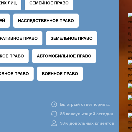
у
н
п