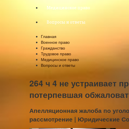
Медицинское право
Вопросы и ответы
Главная
Военное право
Гражданство
Трудовое право
Медицинское право
Вопросы и ответы
264 ч 4 не устраивает п
потерпевшая обжаловат
Апелляционная жалоба по уголо
рассмотрение | Юридические С