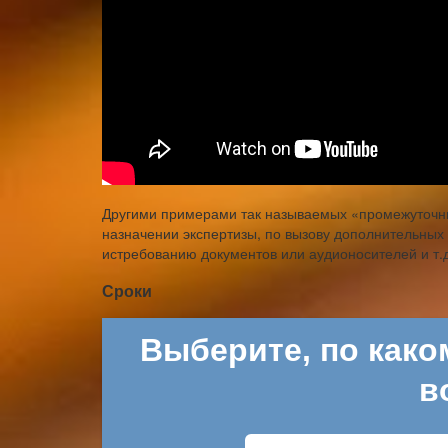
Другими примерами так называемых «промежуточны
назначении экспертизы, по вызову дополнительных 
истребованию документов или аудионосителей и т.
Сроки