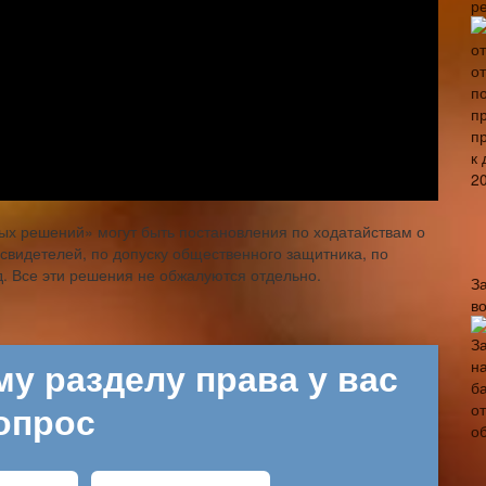
р
х решений» могут быть постановления по ходатайствам о
свидетелей, по допуску общественного защитника, по
д. Все эти решения не обжалуются отдельно.
З
в