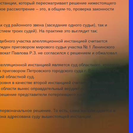
инстанции, который пересматривает решение нижестоящего
ное рассмотрение – это, в общем-то, проверка законности
 суд районного звена (заседание одного судьи), так и
тием троих судей). На практике это выглядит так:
дебного участка апелляционной инстанцией считается
сужден приговором мирового судьи участка № 1 Ленинского
Адвокат Павлова Р.З. не согласился с решением и обжаловал
елляционной инстанцией является суд областного, краевого
н приговором Петровского городского суда г. Владимира. Он
ий областной суд.
ровня в качестве второй инстанцией считается Верховный
й области вынес оправдательный вердикт по двойному
 решение представители потерпевшего написали жалобу в
первоначальное решение. То есть, сама жалоба сдается в
 она адресована суду вышестоящей инстанции.