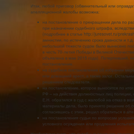
Итак, любой приговор (обвинительный или оправда
апелляционной жалобы возможна:
на постановление о прекращении дела по ра
при назначении судебного штрафа, вследств
(подробнее в статье http://juresovet.ru/prekra
амнистии, по истечению срока давности и т.
небольшой тяжести судом было вынесено пос
в честь 70-летия Победы в Великой Отечеств
объявлена в мае 2015 года). Потерпевший, н
постановление.
на судебное постановление об избрании мер
или домашний арест, а также залог. Осталь
решением следователя.
на постановление, которое выносится по ито
РФ – на действия должностных лиц полиции, 
Е.Н. обратился в суд с жалобой на отказ в в
материалы дела, было принято решение об от
согласившись с этим, решил обратиться в ап
на постановления судьи по вопросам условно
условного осуждения или продления испытате
Необходимо знать, что судебные решения, принятые