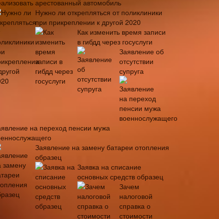
еализовать арестованный автомобиль
Нужно ли открепляться от поликлиники
при прикреплении к другой 2020
Как изменить время записи
в гибдд через госуслуги
Заявление об
отсутствии
супруга
аявление на переход пенсии мужа
оеннослужащего
Заявление на замену батареи отопления
образец
Заявка на списание
основных средств образец
Зачем
налоговой
справка о
стоимости