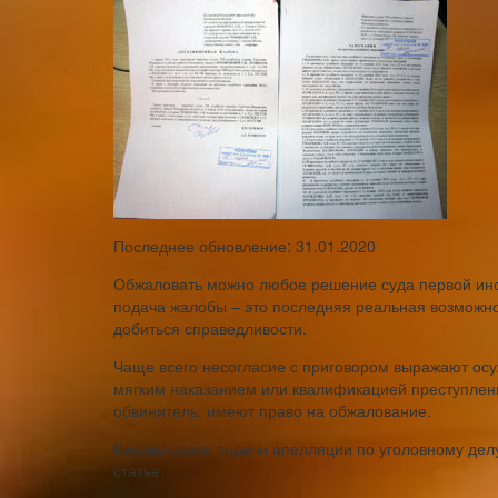
Последнее обновление: 31.01.2020
Обжаловать можно любое решение суда первой инст
подача жалобы – это последняя реальная возможно
добиться справедливости.
Чаще всего несогласие с приговором выражают ос
мягким наказанием или квалификацией преступлени
обвинитель, имеют право на обжалование.
Каковы сроки подачи апелляции по уголовному делу,
статье.