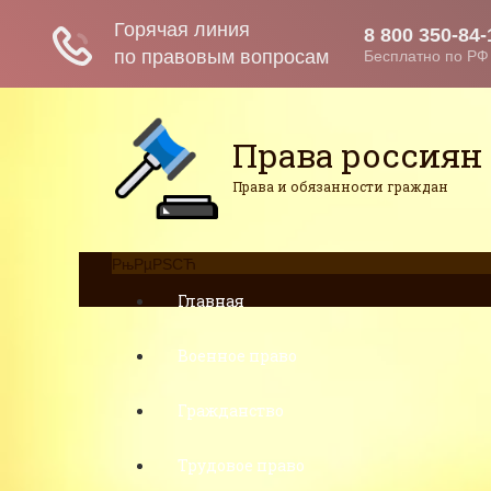
Права россиян
Права и обязанности граждан
РњРµРЅСЋ
Главная
Военное право
Гражданство
Трудовое право