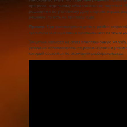
процесса, отдельному обжалованию не подлежат. Э
решениями по уголовному делу стороны вправе выр
решение, то есть на приговор суда.
Пример
. При рассмотрении дела о разбое стороно
протокола осмотра места происшествия из числа до
Защитник написал на отказ апелляционную жалобу, 
указал на невозможность ее рассмотрения и рекоме
который состоится по окончании разбирательства.