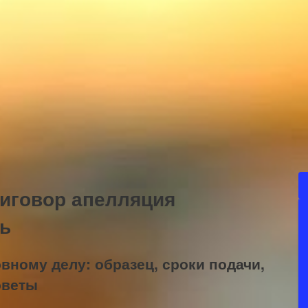
риговор апелляция
ь
вному делу: образец, сроки подачи,
оветы