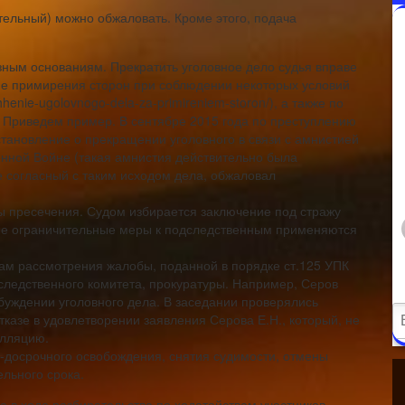
тельный) можно обжаловать. Кроме этого, подача
зным основаниям. Прекратить уголовное дело судья вправе
ие примирения сторон при соблюдении некоторых условий
shhenie-ugolovnogo-dela-za-primireniem-storon/), а также по
д. Приведем пример. В сентябре 2015 года по преступлению
тановление о прекращении уголовного в связи с амнистией
енной Войне (такая амнистия действительно была
е согласный с таким исходом дела, обжаловал
ы пресечения. Судом избирается заключение под стражу
ные ограничительные меры к подследственным применяются
гам рассмотрения жалобы, поданной в порядке ст.125 УПК
следственного комитета, прокуратуры. Например, Серов
озбуждении уголовного дела. В заседании проверялись
казе в удовлетворении заявления Серова Е.Н., который, не
елляцию.
-досрочного освобождения, снятия судимости, отмены
льного срока.
 в ходе разбирательства по ходатайствам участников