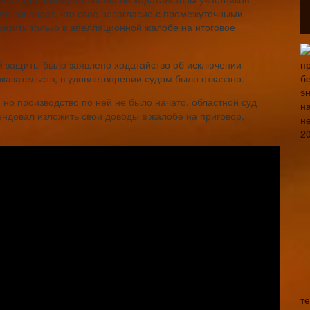
то означает, что свое несогласие с промежуточными
азить только в апелляционной жалобе на итоговое
й защиты было заявлено ходатайство об исключении
казательств, в удовлетворении судом было отказано.
но производство по ней не было начато, областной суд
ндовал изложить свои доводы в жалобе на приговор,
т