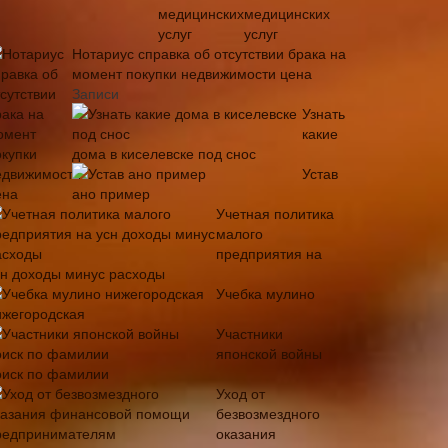
медицинских
услуг
Нотариус справка об отсутствии брака на
момент покупки недвижимости цена
Записи
Узнать
какие
дома в киселевске под снос
Устав
ано пример
Учетная политика
малого
предприятия на
сн доходы минус расходы
Учебка мулино
ижегородская
Участники
японской войны
оиск по фамилии
Уход от
безвозмездного
оказания