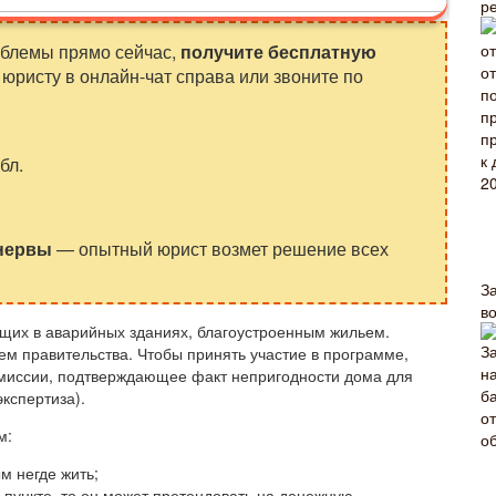
р
облемы прямо сейчас,
получите бесплатную
юристу в онлайн-чат справа или звоните по
бл.
 нервы
— опытный юрист возмет решение всех
З
в
щих в аварийных зданиях, благоустроенным жильем.
м правительства. Чтобы принять участие в программе,
миссии, подтверждающее факт непригодности дома для
кспертиза).
м:
м негде жить;
пункте, то он может претендовать на денежную