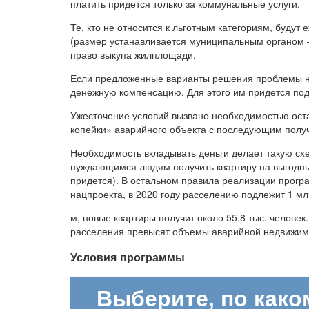
платить придется только за коммунальные услуги.
Те, кто не относится к льготным категориям, буду
(размер устанавливается муниципальным органом –
право выкупа жилплощади.
Если предложенные варианты решения проблемы не
денежную компенсацию. Для этого им придется под
Ужесточение условий вызвано необходимостью оста
копейки» аварийного объекта с последующим полу
Необходимость вкладывать деньги делает такую сх
нуждающимся людям получить квартиру на выгодных
придется). В остальном правила реализации прогр
нацпроекта, в 2020 году расселению подлежит 1 млн
м, новые квартиры получит около 55.8 тыс. челов
расселения превысят объемы аварийной недвижимос
Условия программы