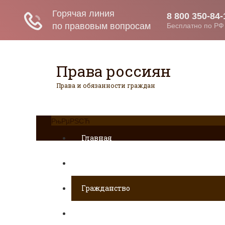
Права россиян
Права и обязанности граждан
РњРµРЅСЋ
Главная
Военное право
Гражданство
Трудовое право