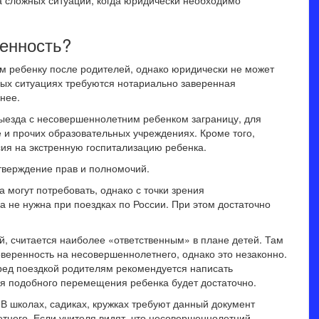
 сложных ситуаций, когда юридически необходимо
ренность?
м ребенку после родителей, однако юридически не может
рых ситуациях требуются нотариально заверенная
нее.
выезда с несовершеннолетним ребенком заграницу, для
е и прочих образовательных учреждениях. Кроме того,
сия на экстренную госпитализацию ребенка.
верждение прав и полномочий.
а могут потребовать, однако с точки зрения
а не нужна при поездках по России. При этом достаточно
ай, считается наиболее «ответственным» в плане детей. Там
оверенность на несовершеннолетнего, однако это незаконно.
еред поездкой родителям рекомендуется написать
ля подобного перемещения ребенка будет достаточно.
 В школах, садиках, кружках требуют данный документ
тнего. Если учителя видят, что несовершеннолетний