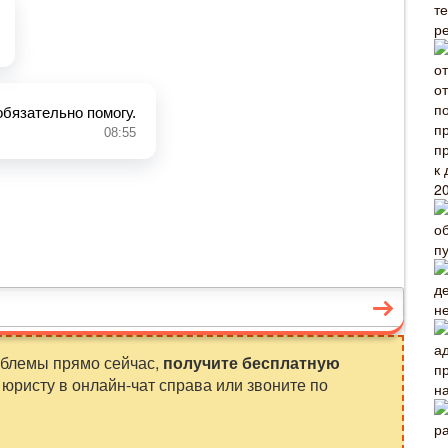
т
р
н
облемы прямо сейчас,
получите бесплатную
юристу в онлайн-чат справа или звоните по
н