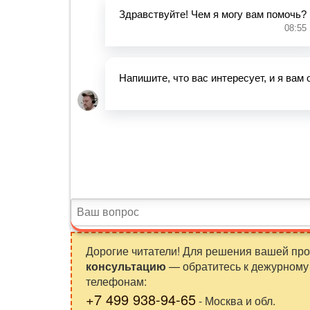
Дорогие читатели! Для решения вашей пр
консультацию
— обратитесь к дежурному 
телефонам:
+7 499 938-94-65
- Москва и обл.