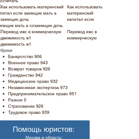
ассчитать
Как использовать
материнский
капитал если
аемщик мать а созаемщик дочь
Перевод ижс в
коммерческую
едвижимость ж1
убрики
Банкротство
906
Военное право
943
Возврат товаров
926
Гражданство
942
Медицинское право
932
Независимая экспертиза
973
Предпринимательское право
951
Разное
0
Страхование
926
Трудовое право
939
Помощь юристов:
Москва и область: