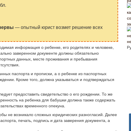
р
бл.
з
 нервы
— опытный юрист возмет решение всех
н
Р
одимая информация о ребенке, его родителях и человеке,
иально заверенном документе должны обязательно
спортных данных, месте проживания и пребывания
тсутствия.
нных паспорта и прописки, а о ребенке из паспортных
ждении. Кроме того, должна указываться и подтверждаться
ледует предоставить свидетельство о его рождении. То же
ренность на ребенка для бабушки должна также содержать
язательствах временного опекуна.
тобы не возникало сложных юридических разногласий. Далее
аспорта, печать, подпись и дата заверения документа, а