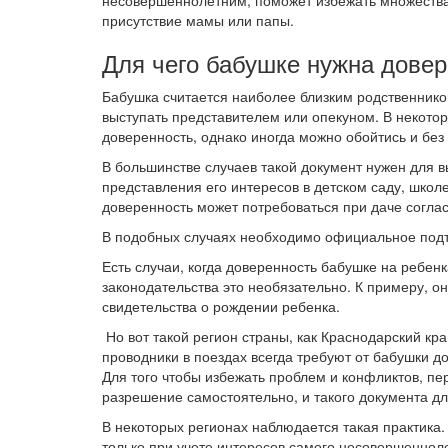
несовершеннолетним, поможет избежать множества
присутствие мамы или папы.
Для чего бабушке нужна дове
Бабушка считается наиболее близким родственнико
выступать представителем или опекуном. В некото
доверенность, однако иногда можно обойтись и без 
В большинстве случаев такой документ нужен для 
представления его интересов в детском саду, школ
доверенность может потребоваться при даче согла
В подобных случаях необходимо официальное подт
Есть случаи, когда доверенность бабушке на ребенк
законодательства это необязательно. К примеру, он
свидетельства о рождении ребенка.
Но вот такой регион страны, как Краснодарский кр
проводники в поездах всегда требуют от бабушки д
Для того чтобы избежать проблем и конфликтов, п
разрешение самостоятельно, и такого документа д
В некоторых регионах наблюдается такая практика.
только при учете интересов самого несовершенноле