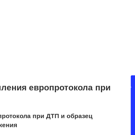
ления европротокола при
ротокола при ДТП и образец
жения