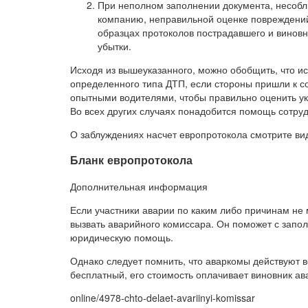
При неполном заполнении документа, несоб
компанию, неправильной оценке повреждений
образцах протоколов пострадавшего и винов
убытки.
Исходя из вышеуказанного, можно обобщить, что и
определенного типа ДТП, если стороны пришли к с
опытными водителями, чтобы правильно оценить ук
Во всех других случаях понадобится помощь сотру
О заблуждениях насчет европротокола смотрите ви
Бланк европротокола
Дополнительная информация
Если участники аварии по каким либо причинам не
вызвать аварийного комиссара. Он поможет с запо
юридическую помощь.
Однако следует помнить, что аваркомы действуют в
бесплатный, его стоимость оплачивает виновник авар
online/4978-chto-delaet-avariinyi-komissar