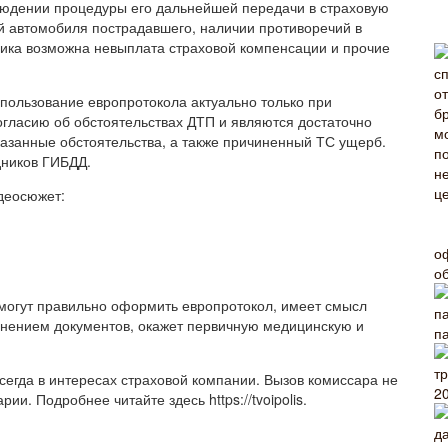
людении процедуры его дальнейшей передачи в страховую
 автомобиля пострадавшего, наличии противоречий в
ника возможна невыплата страховой компенсации и прочие
спользование европротокола актуально только при
огласию об обстоятельствах ДТП и являются достаточно
азанные обстоятельства, а также причиненный ТС ущерб.
дников ГИБДД.
деосюжет:
о
о
 могут правильно оформить европротокол, имеет смысл
лнением документов, окажет первичную медицинскую и
п
сегда в интересах страховой компании. Вызов комиссара не
2
ии. Подробнее читайте здесь https://tvoipolis.