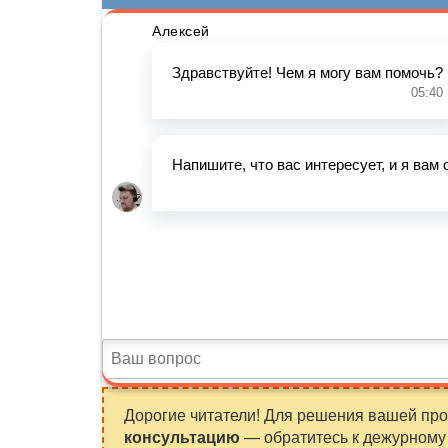
Дорогие читатели! Для решения вашей пр
консультацию
— обратитесь к дежурному 