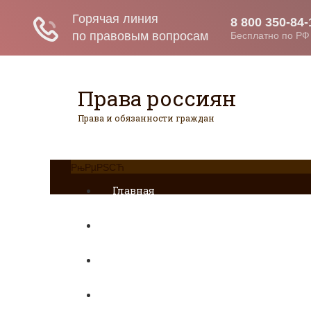
Права россиян
Права и обязанности граждан
РњРµРЅСЋ
Главная
Военное право
Гражданство
Трудовое право