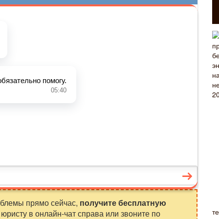
облемы прямо сейчас,
получите бесплатную
т
юристу в онлайн-чат справа или звоните по