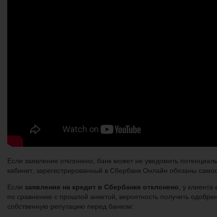
Если заявление отклонено, банк может не уведомить потенциальн
кабинет, зарегистрированный в Сбербанк Онлайн обязаны самост
Если
заявление на кредит в Сбербанке отклонено
, у клиент
по сравнению с прошлой анкетой, вероятность получить одобрен
собственную репутацию перед банком: