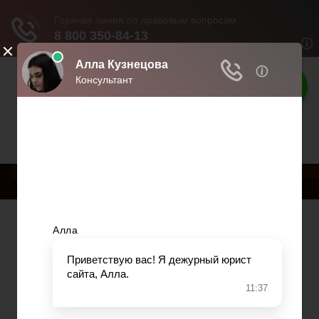
Права россиян
Права и обязанности граждан
РњРµРЅСЋ
Главная
Военное право
Гражданство
Трудовое право