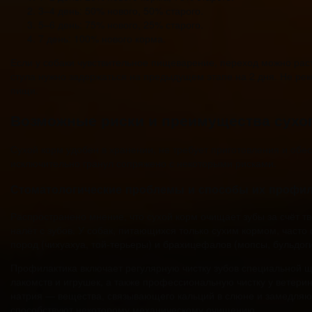
3–4 день: 50% нового, 50% старого.
5–6 день: 75% нового, 25% старого.
7 день: 100% нового корма.
Если у собаки чувствительное пищеварение, переход можно рас
стула нужно задержаться на предыдущем этапе на 2 дня. Не ре
пищи.
Возможные риски и преимущества сухо
Сухой корм удобен в хранении, не требует приготовления и об
исключительно гранул сопряжено с некоторыми рисками.
Стоматологические проблемы и способы их профил
Распространено мнение, что сухой корм очищает зубы за счёт тв
налёт с зубов. У собак, питающихся только сухим кормом, часто
пород (чихуахуа, той-терьеры) и брахицефалов (мопсы, бульдоги
Профилактика включает регулярную чистку зубов специальной щё
лакомств и игрушек, а также профессиональную чистку у ветер
натрия — вещества, связывающего кальций в слюне и замедляю
способствуют некоторому механическому очищению.