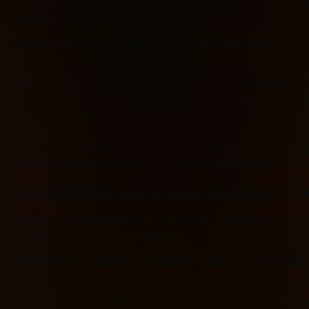
Основные зерновые
кукуруза, пшеница
рис, кукуруза, я
Средняя усвояемость
65–70%
75–80%
Почему порядок ингредиентов в составе важен
На этикетке сухого корма ингредиенты перечисляются в порядк
мяса стоит кукуруза или пшеница, значит, зерновые занимают з
разделение «кукуруза», «кукурузный глютен», «кукурузная мука»
первые пять позиций. Желательно, чтобы первые два-три компон
Также важен гарантированный анализ — минимальные и максимал
протеина усваивается. Косвенным показателем служит содержан
высокие цифры могут указывать на избыток костной составляющ
Как подобрать сухой корм по возрасту 
Потребности собаки меняются с возрастом, а также зависят от 
специальные диетические рецептуры.
Особенности кормов для щенков, взрослых и пожи
Корма для щенков (до 1–1,5 лет) содержат повышенный уровень
сбалансированном соотношении (1,2:1), хондропротекторы (глюко