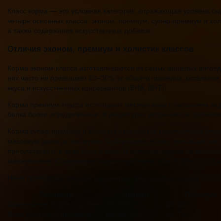
Класс корма — это условная категория, отражающая уровень сы
четыре основных класса: эконом, премиум, супер-премиум и хо
а также содержания искусственных добавок.
Отличия эконом, премиум и холистик классов
Корма эконом-класса изготавливаются из самых дешёвых ингред
них часто не превышает 20–30% от общего протеина, остально
вкуса и искусственных консервантов (BHA, BHT).
Корма премиум-класса используют мясную муку с указанием вид
белка более определённые. В рецептурах встречаются пробиоти
Корма супер-премиум и холистик отличаются минимальной степен
массовую долю до экструзии. Субпродукты если и используются, 
присутствовать в виде риса и овса. В холистик-кормах не допус
консервантов. Содержание сырого протеина обычно 28–35%, а д
Ниже приведены средние параметры трёх классов кормов (на пр
Параметр
Эконом
Премиум
Содержание сырого протеина
18–22%
24–28%
Доля животного протеина
менее 50%
60–75%