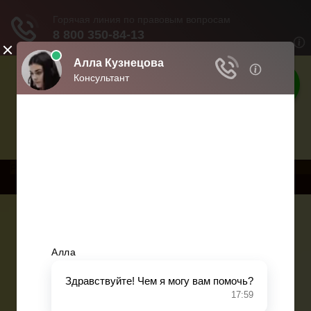
Права россиян
Права и обязанности граждан
РњРµРЅСЋ
Главная
Военное право
Гражданство
Трудовое право