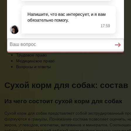
Медицинское право
Вопросы и ответы
Главная
Военное право
Гражданство
Трудовое право
Медицинское право
Вопросы и ответы
Сухой корм для собак: состав
Из чего состоит сухой корм для собак
Сухой корм для собак представляет собой экструдированный пр
формуются в гранулы. Понимание состава позволяет оценить, на
жиров, углеводов, клетчатки, витаминов и минералов. Соотноше
собаки, и поэтому
сухой собачий корм
требует тщательного подб