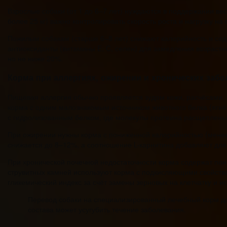
Взрослые собаки (от 1 до 6–7 лет) нуждаются в поддержании ве
более 25 кг) важно контролировать скорость роста и нагрузку н
Пожилым собакам (старше 6–8 лет) снижают калорийность и сод
антиоксиданты (витамины E, C, селен) для замедления возрастн
но не ниже 20%.
Корма при аллергиях, ожирении и хронических забо
Пищевая аллергия обычно проявляется зудом кожи, расчёсами, о
корма с одним малознакомым источником животного белка (ягнён
с гидролизованным белком, где молекулы протеина расщеплены 
При ожирении нужны корма с пониженной калорийностью (менее
снижается до 8–12%, а соотношение L-карнитина добавляют для
При хронической почечной недостаточности корма содержат по
струвитных камней используют корма с подкисляющими свойства
гликемический индекс за счёт замены зерновых на клетчатку и и
Перевод собаки на специализированный лечебный корм до
состава может усугубить течение заболевания.