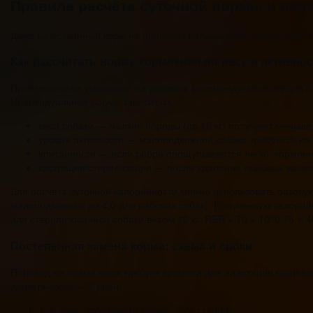
Правила расчёта суточной нормы и пер
Даже качественный корм не принесёт пользы, если давать его в
Как рассчитать норму кормления по весу и активнос
Производители указывают на упаковке рекомендуемые порции в 
Индивидуальная норма зависит от:
веса собаки — мелкие породы (до 10 кг) получают меньше 
уровня активности — малоподвижной собаке требуется на 
упитанности — если рёбра прощупываются легко, кормле
кастрации/стерилизации — после удаления половых желез
Для расчёта суточной калорийности можно использовать базовую 
малоподвижных до 4,0 для рабочих собак). Полученную калорийно
для стерилизованной собаки весом 10 кг: RER = 70 × 10^0,75 ≈ 4
Постепенная замена корма: схема и сроки
Переход на новый корм требует времени для адаптации пищевар
длительность — 7 дней:
1–2 день: 25% нового корма, 75% старого.