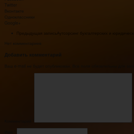
Twitter
Вконтакте
Одноклассники
Google+
Предыдущая запись
Аутсорсинг бухгалтерских и юридичес
Нет комментариев
Добавить комментарий
Ваш e-mail не будет опубликован. Все поля обязательны для за
Комментарий
*
Имя
*