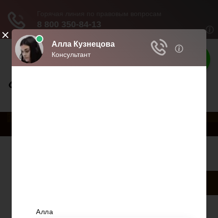
Права россиян
Права и обязанности граждан
РњРµРЅСЋ
Главная
Военное право
Гражданство
Трудовое право