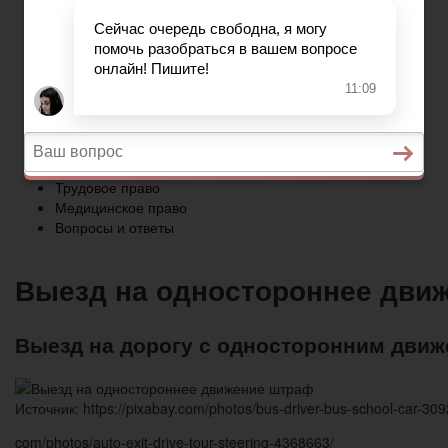
Медицинское право
Вопросы и ответы
Главная
Военное право
Гражданство
Трудовое право
Медицинское право
Вопросы и ответы
Выезд на одностороннее дви
Выезд на дорогу с односторонним движ
Источник: https://pixabay.com/photos/bus-driver-bus-school-car-309
com/photos/auto-exit-drive-tour-steering-4368663/