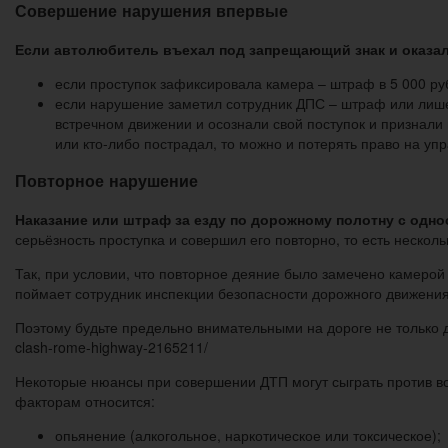
Совершение нарушения впервые
Если автолюбитель въехал под запрещающий знак и оказался
если проступок зафиксировала камера – штраф в 5 000 ру
если нарушение заметил сотрудник ДПС – штраф или лишен
встречном движении и осознали свой поступок и признали 
или кто-либо пострадал, то можно и потерять право на уп
Повторное нарушение
Наказание или штраф за езду по дорожному полотну с одн
серьёзность проступка и совершил его повторно, то есть несколь
Так, при условии, что повторное деяние было замечено камерой
поймает сотрудник инспекции безопасности дорожного движения
Поэтому будьте предельно внимательными на дороге не только дл
clash-rome-highway-2165211/
Некоторые нюансы при совершении ДТП могут сыграть против в
факторам относится:
опьянение (алкогольное, наркотическое или токсическое);