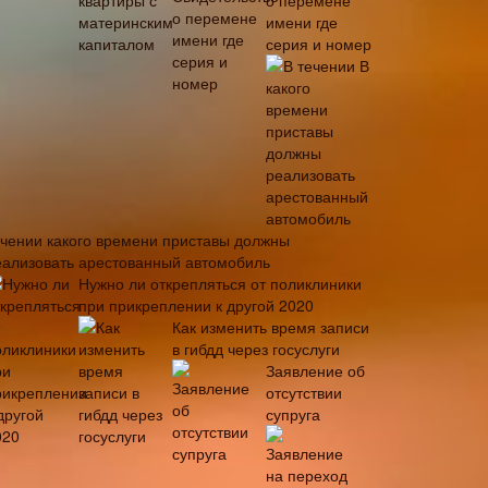
о перемене
имени где
серия и номер
В
ечении какого времени приставы должны
еализовать арестованный автомобиль
Нужно ли открепляться от поликлиники
при прикреплении к другой 2020
Как изменить время записи
в гибдд через госуслуги
Заявление об
отсутствии
супруга