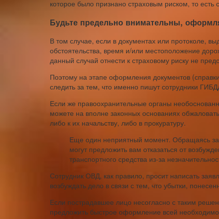
которое было признано страховым риском, то есть 
Будьте предельно внимательны, оформля
В том случае, если в документах или протоколе, в
обстоятельства, время и/или местоположение доро
данный случай отнести к страховому риску не пред
Поэтому на этапе оформления документов (справки
следить за тем, что именно пишут сотрудники ГИБД
Если же правоохранительные органы необоснованно
можете на вполне законных основаниях обжаловать
либо к их начальству, либо в прокуратуру.
Еще один неприятный момент. Обращаясь за 
могут предложить вам отказаться от возбужд
транспортного средства из-за незначительно
Сотрудник ОВД, как правило, просит написать заяв
возбуждать дело в связи с тем, что убытки, понесе
Если пострадавшее лицо несогласно с таким решени
предложить быстрое оформление всей необходимой