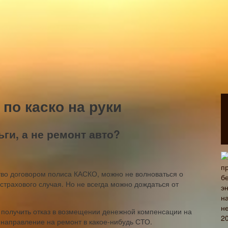
по каско на руки
ги, а не ремонт авто?
тво договором полиса КАСКО, можно не волноваться о
трахового случая. Но не всегда можно дождаться от
 получить отказ в возмещении денежной компенсации на
 направление на ремонт в какое-нибудь СТО.