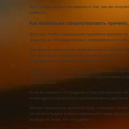
Ну а теперь можно поговорить и том, как же полу
ремонта.
Как правильно сформулировать причину,
Для того, чтобы страховщики произвели выплату п
грамотно и, что немаловажно, своевременно сообщ
Страховые организации, если вы еще не забыли, о
произошедшая ситуация на дорожном полотне, в ре
подпадает под критерии страхового случая.
Другими словами, если ваш автомобиль был повреж
необходимо именно эту причину и прописывать в з
происшествия.
Если же машина пострадала от рук посторонних люд
повреждена в результате противоправных действий 
Многие неопытные автолюбители, описывая причин
часто используют в своих заявлениях такие фразы ка
вообще не знаю, кто это сделал».
Чтобы грамотно и правильно составить заявление в