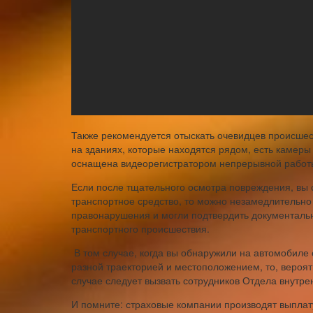
Также рекомендуется отыскать очевидцев происшест
на зданиях, которые находятся рядом, есть каме
оснащена видеорегистратором непрерывной работ
Если после тщательного осмотра повреждения, вы с
транспортное средство, то можно незамедлительно
правонарушения и могли подтвердить документальн
транспортного происшествия.
В том случае, когда вы обнаружили на автомобиле
разной траекторией и местоположением, то, вероят
случае следует вызвать сотрудников Отдела внутрен
И помните: страховые компании производят выплат