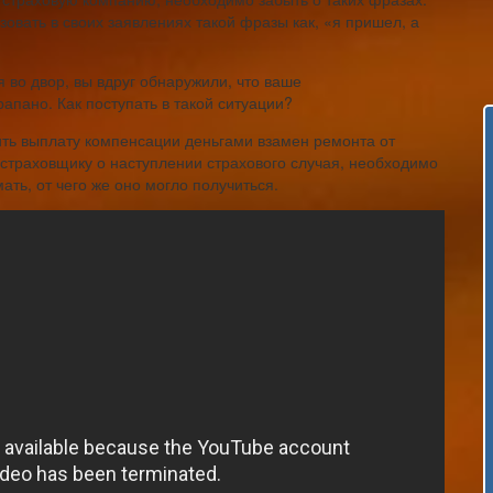
вать в своих заявлениях такой фразы как, «я пришел, а
я во двор, вы вдруг обнаружили, что ваше
апано. Как поступать в такой ситуации?
чить выплату компенсации деньгами взамен ремонта от
страховщику о наступлении страхового случая, необходимо
ть, от чего же оно могло получиться.