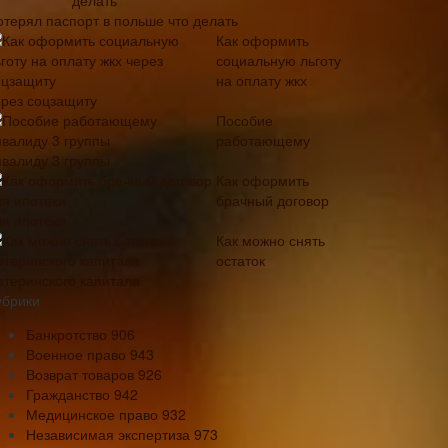
отерял паспорт в польше что делать
Как оформить
социальную льготу
на оплату жкх
ерез соцзащиту
Пособие
работающему
нвалиду 3 группы
Как оформить
брачный договор
ля ипотеки
Как можно снять
остаток
атеринского капитала
убрики
Банкротство
906
Военное право
943
Возврат товаров
926
Гражданство
942
Медицинское право
932
Независимая экспертиза
973