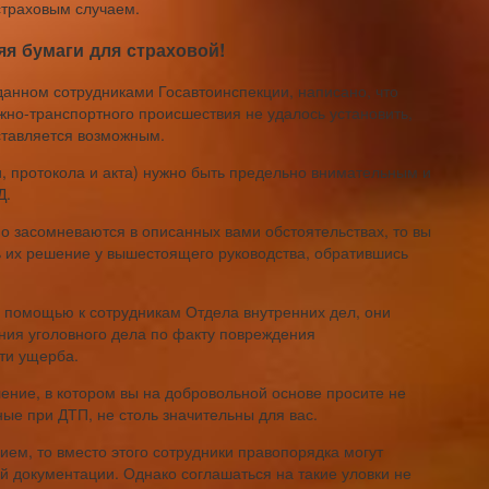
страховым случаем.
я бумаги для страховой!
ыданном сотрудниками Госавтоинспекции, написано, что
жно-транспортного происшествия не удалось установить,
ставляется возможным.
, протокола и акта) нужно быть предельно внимательным и
Д.
 засомневаются в описанных вами обстоятельствах, то вы
 их решение у вышестоящего руководства, обратившись
помощью к сотрудникам Отдела внутренних дел, они
ения уголовного дела по факту повреждения
сти ущерба.
ление, в котором вы на добровольной основе просите не
нные при ДТП, не столь значительны для вас.
ем, то вместо этого сотрудники правопорядка могут
 документации. Однако соглашаться на такие уловки не