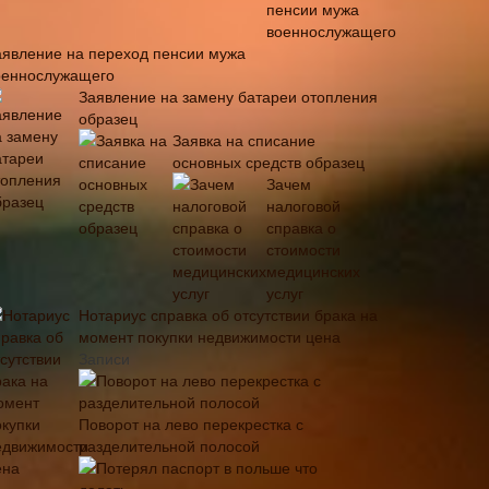
аявление на переход пенсии мужа
оеннослужащего
Заявление на замену батареи отопления
образец
Заявка на списание
основных средств образец
Зачем
налоговой
справка о
стоимости
медицинских
услуг
Нотариус справка об отсутствии брака на
момент покупки недвижимости цена
Записи
Поворот на лево перекрестка с
разделительной полосой