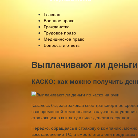
Главная
Военное право
Гражданство
Трудовое право
Медицинское право
Вопросы и ответы
Выплачивают ли деньги 
КАСКО: как можно получить день
Казалось бы, застраховав свое транспортное средс
своевременной компенсации в случае наступления с
страховщиков выплату в виде денежных средств.
Нередко, обращаясь в страховую компанию, можно
восстановление ТС, а вместо этого они предлагают