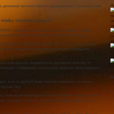
П
чить денежную выплату вместо предлагаемого страховщиками
 чтобы получить деньги?
ч
о КАСКО (деньгами или ремонтными услугами), следует
ить инспекторам о наступлении страхового случая.
и
бязаны выплатить компенсацию лишь в том случае, если
зультате которой пострадало транспортное средство,
д
ден в результате инцидента на дорожном полотне, то
аявлении – поврежден в результате дорожно-транспортного
м
Р
ей, а не от другого транспортного средства, то пишем –
третьих лиц.
ы, повлекшие повреждения транспортного средства, очень
к: «не знаю, от чего», «понятия не имею когда», «да я
 страховую компанию, необходимо забыть о таких фразах.