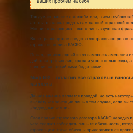
ваших проблем на себя!
Так думают многие автолюбители, в чем глубоко з
агенты, пытаясь продать вам данный страховой поли
Мнение страховщика – всего лишь заученная фраза,
Ваше транспортное средство застраховано ровно от
страхового полиса КАСКО.
Пожар, произошедший из-за самовоспламенения ил
действия третьих лиц, кража и угон с целью езды, 
явления со стихийными бедствиями.
Миф №2 – оплатив все страховые взносы
выплаты
Данное мнение является правдой, но есть некотор
выплату компенсации лишь в том случае, если вы с
«подводные камни».
Свод правил страхового договора КАСКО нередко п
чего следует соблюдать лишь те обязанности, кото
страховщики также обязаны придерживаться правил