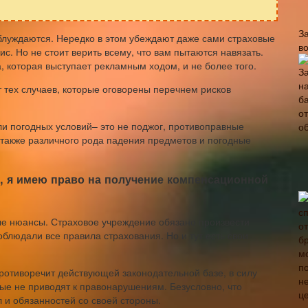
З
аблуждаются. Нередко в этом убеждают даже сами страховые
в
с. Но не стоит верить всему, что вам пытаются навязать.
 которая выступает рекламным ходом, и не более того.
 тех случаев, которые оговорены перечнем рисков
и погодных условий– это не поджог, противоправные
а также различного рода падения предметов и погодные
, я имею право на получение компенсационной
ые нюансы. Страховое учреждение обязано произвести
облюдали все правила страхования. Но и тут есть свои
ротиворечит действующей законодательной базе, в силу
рые не приводят к правонарушениям. Безусловно, что
 и обязанностей со своей стороны.