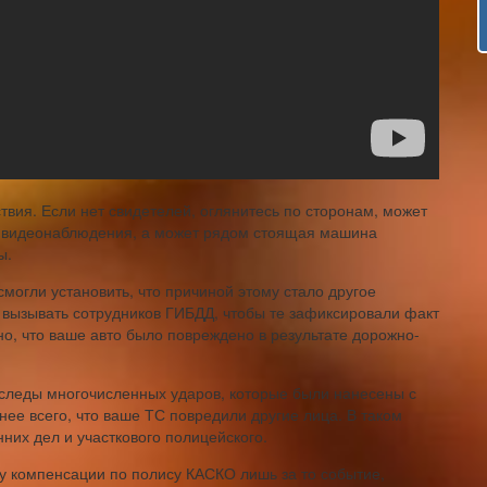
вия. Если нет свидетелей, оглянитесь по сторонам, может
ры видеонаблюдения, а может рядом стоящая машина
ы.
могли установить, что причиной этому стало другое
 вызывать сотрудников ГИБДД, чтобы те зафиксировали факт
о, что ваше авто было повреждено в результате дорожно-
 следы многочисленных ударов, которые были нанесены с
нее всего, что ваше ТС повредили другие лица. В таком
них дел и участкового полицейского.
у компенсации по полису КАСКО лишь за то событие,