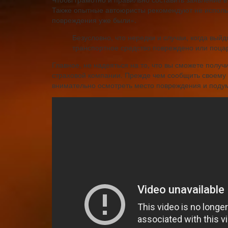
Также опытные автоюристы рекомендуют не использо
повреждения уже были».
Безусловно, что нередки и случаи, когда выйд
транспортное средство повреждено или поцар
Главное, не надеяться на то, что вы сможете полу
страховой компании. Прежде чем сообщить своему 
внимательно осмотреть место повреждения и подума