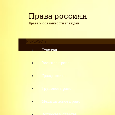
Права россиян
Права и обязанности граждан
РњРµРЅСЋ
Главная
Военное право
Гражданство
Трудовое право
Медицинское право
Вопросы и ответы