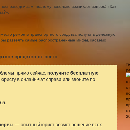
несправедливым, поэтому невольно возникает вопрос: «Как
та?».
вместо ремонта транспортного средства получить денежную
ь бы развеять самые распространенные мифы, касаемо
тное средство от всего
т
р
облемы прямо сейчас,
получите бесплатную
юристу в онлайн-чат справа или звоните по
бл.
 нервы
— опытный юрист возмет решение всех