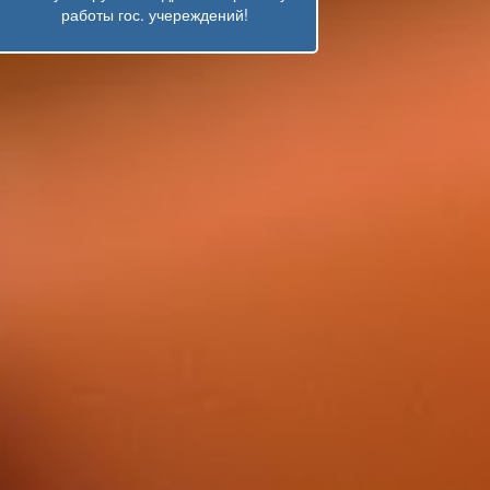
работы гос. учереждений!