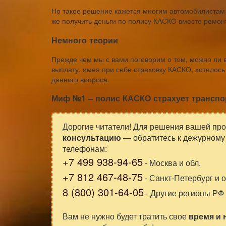
Но такое решение кажется многим автомобилистам 
же получить деньги по полису КАСКО вместо ремон
Немного теории
Прежде чем мы с вами поговорим о том, можно ли 
выплату, имея при себе страховку КАСКО, хотелос
данного вопроса.
Миф №1 – полис КАСКО страхует транспор
Дорогие читатели! Для решения вашей пр
консультацию
— обратитесь к дежурному 
телефонам:
+7 499 938-94-65
- Москва и обл.
+7 812 467-48-75
- Санкт-Петербург и о
8 (800) 301-64-05
- Другие регионы РФ
Вам не нужно будет тратить свое
время и