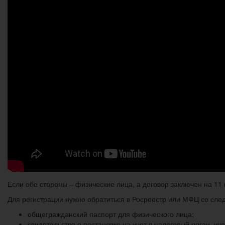
Если обе стороны – физические лица, а договор заключен на 11
Для регистрации нужно обратиться в Росреестр или МФЦ со сл
общегражданский паспорт для физического лица;
свидетельство о постановке на учет в налоговый орган, у