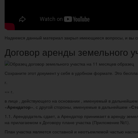
Надеемся данный материал закрыл имеющиеся вопросы, и вы см
Договор аренды земельного у
Сохраните этот документ у себя в удобном формате. Это беспла
г.
«» г.
в лице , действующего на основании , именуемый в дальнейшем
«
Арендатор
», с другой стороны, именуемые в дальнейшем «
Ст
1.1. Арендодатель сдает, а Арендатор принимает в аренду земе
на прилагаемом к Договору плане участка (Приложение №1).
План участка является составной и неотъемлемой частью насто