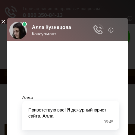
Права россиян
Права и обязанности граждан
РњРµРЅСЋ
Главная
Военное право
Гражданство
Трудовое право
Медицинское право