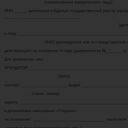
(наименование юридического лица)
ИНН______, внесенный в Единый государственный реестр юрид
______,___________________________
(дата и место гос. р
в лице ________________________________________________
(ФИО руководителя или его представителя по д
действующего на основании Устава (доверенности №_______ от
Для физических лиц:
АРЕНДАТОР ___________________________________________
(ФИО)
паспорт ____________________, выдан ____________________
(серия, номер) (кем и го
адресу:_______________________________________________
в дальнейшем именуемые «Стороны»,
на основании ________________________________ заключили 
(номер и дата распорядительного акта )