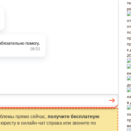
т
р
в
облемы прямо сейчас,
получите бесплатную
юристу в онлайн-чат справа или звоните по
в