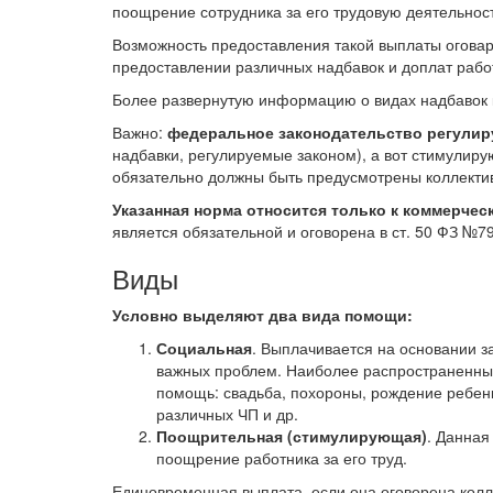
поощрение сотрудника за его трудовую деятельност
Возможность предоставления такой выплаты оговарив
предоставлении различных надбавок и доплат рабо
Более развернутую информацию о видах надбавок к
Важно:
федеральное законодательство регули
надбавки, регулируемые законом), а вот стимулир
обязательно должны быть предусмотрены коллекти
Указанная норма относится только к коммерче
является обязательной и оговорена в ст. 50 ФЗ №7
Виды
Условно выделяют два вида помощи:
Социальная
. Выплачивается на основании 
важных проблем. Наиболее распространенные
помощь: свадьба, похороны, рождение ребенк
различных ЧП и др.
Поощрительная (стимулирующая)
. Данная
поощрение работника за его труд.
Единовременная выплата, если она оговорена кол