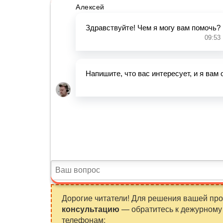
Дорогие читатели! Для решения вашей пр
консультацию
— обратитесь к дежурному 
телефонам: