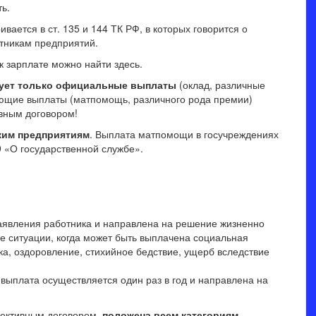
ь.
ается в ст. 135 и 144 ТК РФ, в которых говорится о
тникам предприятий.
 зарплате можно найти здесь.
рует только официальные выплаты
(оклад, различные
ующие выплаты (матпомощь, различного рода премии)
вным договором!
ским предприятиям
. Выплата матпомощи в госучреждениях
9 «О государственной службе».
заявления работника и направлена на решение жизненно
 ситуации, когда может быть выплачена социальная
а, оздоровление, стихийное бедствие, ущерб вследствие
 выплата осуществляется один раз в год и направлена на
лективным договором,
положена всем категориям