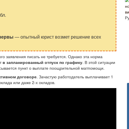
в
бл.
Р
 нервы
— опытный юрист возмет решение всех
ого заявления писать не требуется. Однако эта норма
ит
в запланированный отпуск по графику
. В этой ситуации
писывается пункт о выплате поощрительной матпомощи.
ктивном договоре
. Зачастую работодатель выплачивает 1
оклада или даже 2-х окладов.