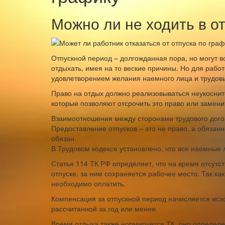
Можно ли не ходить в о
Отпускной период – долгожданная пора, но могут во
отдыхать, имея на то веские причины. Но для рабо
удовлетворением желания наемного лица и трудов
Право на отдых должно реализовываться неукосните
которые позволяют отсрочить это право или замени
Взаимоотношения между сторонами трудового дого
Предоставление отпусков – это не право, а обязанн
обязан.
В Трудовом кодексе установлено, что все наемные
Статья 114 ТК РФ определяет, что на время отсутс
отпуске, за ним сохраняется рабочее место. Так ка
необходимо оплатить.
Компенсация за отпускной период начисляется исх
рассчитанной за год или менее.
Время отдыха также нормируется ТК, оно определ