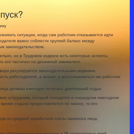
тпуск?
зникать ситуации, когда сам работник отказывается идти
тодателя важно соблюсти хрупкий баланс между
ым законодательством.
льно, но в Трудовом кодексе есть некоторые аспекты,
ть его частично на денежный эквивалент.
вора регулируются законодательными нормами.
ость работодателя, а значит, и воспользоваться им работник
 лица должны ежегодно получать длительный отдых.
твия сотрудника, который находится в очередном ежегодном
к время отдыха предоставляется по закону, то его
одя из средней заработной платы наемного лица,
ено обязательным минимумом в 28 календарных дней.