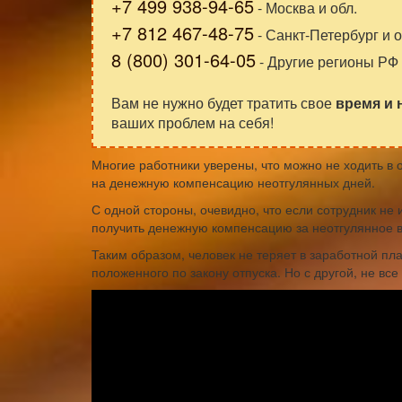
+7 499 938-94-65
- Москва и обл.
+7 812 467-48-75
- Санкт-Петербург и о
8 (800) 301-64-05
- Другие регионы РФ
Вам не нужно будет тратить свое
время и
ваших проблем на себя!
Многие работники уверены, что можно не ходить в 
на денежную компенсацию неотгулянных дней.
С одной стороны, очевидно, что если сотрудник не
получить денежную компенсацию за неотгулянное 
Таким образом, человек не теряет в заработной пл
положенного по закону отпуска. Но с другой, не все 