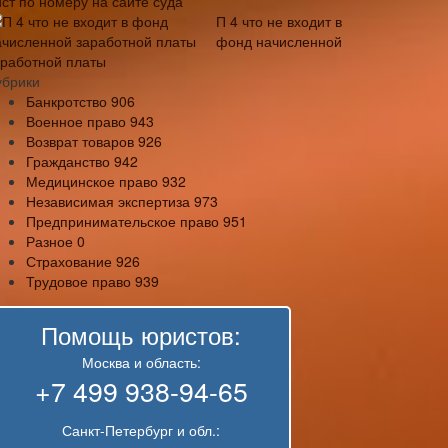
ист по номеру на сайте суда
П 4 что не входит в
фонд начисленной
аработной платы
убрики
Банкротство
906
Военное право
943
Возврат товаров
926
Гражданство
942
Медицинское право
932
Независимая экспертиза
973
Предпринимательское право
951
Разное
0
Страхование
926
Трудовое право
939
Помощь юристов:
Москва и область:
+7 499 938-94-65
Санкт-Петербург и обл.: