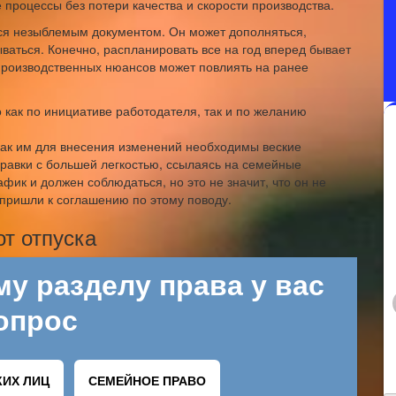
 процессы без потери качества и скорости производства.
ся незыблемым документом. Он может дополняться,
ваться. Конечно, распланировать все на год вперед бывает
 производственных нюансов может повлиять на ранее
как по инициативе работодателя, так и по желанию
 как им для внесения изменений необходимы веские
правки с большей легкостью, ссылаясь на семейные
фик и должен соблюдаться, но это не значит, что он не
 пришли к соглашению по этому поводу.
от отпуска