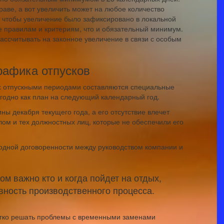
аве, а вот увеличить может на любое количество
, чтобы увеличение было зафиксировано в локальной
е правилам и критериям, что и обязательный минимум.
рассчитывать на законное увеличение в связи с особым
рафика отпусков
х отпускными периодами составляются специальные
годно как план на следующий календарный год.
ы декабря текущего года, а его отсутствие влечет
ом и тех должностных лиц, которые не обеспечили его
одной договоренности между руководством компании и
м важно кто и когда пойдет на отдых,
вность производственного процесса.
егко решать проблемы с временными заменами