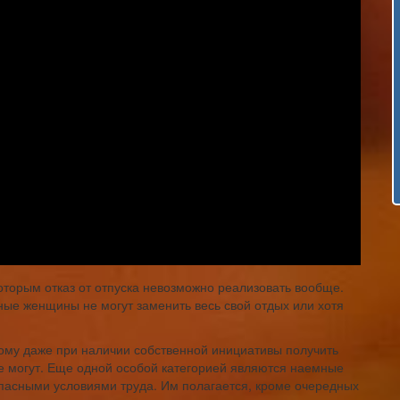
торым отказ от отпуска невозможно реализовать вообще.
ые женщины не могут заменить весь свой отдых или хотя
тому даже при наличии собственной инициативы получить
е могут. Еще одной особой категорией являются наемные
опасными условиями труда. Им полагается, кроме очередных