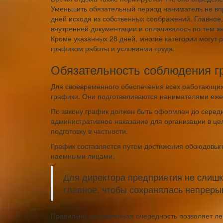
Уменьшить обязательный период наниматель не впр
дней исходя из собственных соображений. Главное
внутренней документации и оплачивалось по тем ж
Кроме указанных 28 дней, многие категории могут 
графиком работы и условиями труда.
Обязательность соблюдения г
Для своевременного обеспечения всех работающи
графики. Они подготавливаются нанимателями еже
По закону график должен быть оформлен до середин
административное наказание для организации в цел
подготовку в частности.
График составляется путем достижения обоюдовыг
наемными лицами.
Для директора предприятия не слишко
главное, чтобы сохранялась непреры
Правильно составленная очередность позволяет л