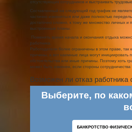
отсутствующих сотрудников и выстраивать трудовые
Составленный на следующий год график не являет
частично изменяться или даже полностью переделы
достаточно сложно, к тому же множество личных и
выстроенные планы.
Поменять время начала и окончания отдыха можно 
работника.
Работодатели более ограничены в этом праве, так
причины, а вот наемные лица могут инициировать 
обстоятельства или иные причины. Поэтому хоть гра
может быть изменен, если стороны сотрудничества
Возможен ли отказ работника 