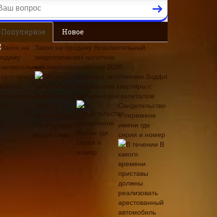
Популярное
Новое
Закон на продажу безалкогольный
энергетических напитков
несовершеннолетним 2020
Образец заполнения 3ндфл
при покупке квартиры с
материнским капиталом
Свидетельство
о перемене
имени где
серия и номер
В