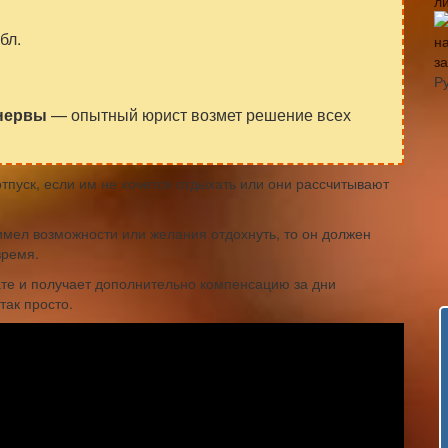
л
бл.
з
Р
 нервы
— опытный юрист возмет решение всех
отпуск, если им не хочется отдыхать или они рассчитывают
 имел возможности или желания отдохнуть, то он должен
время.
ате и получает дополнительно компенсацию за дни
так просто.