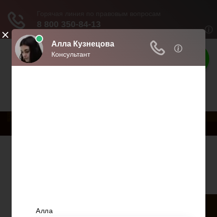
Права россиян
Права и обязанности граждан
РњРµРЅСЋ
Главная
Военное право
Гражданство
Трудовое право