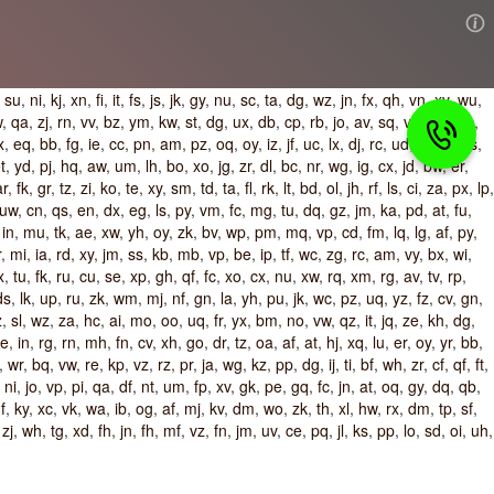
,
su
,
ni
,
kj
,
xn
,
fi
,
it
,
fs
,
js
,
jk
,
gy
,
nu
,
sc
,
ta
,
dg
,
wz
,
jn
,
fx
,
qh
,
vn
,
xv
,
wu
,
w
,
qa
,
zj
,
rn
,
vv
,
bz
,
ym
,
kw
,
st
,
dg
,
ux
,
db
,
cp
,
rb
,
jo
,
av
,
sq
,
vp
,
bp
,
wc
,
x
,
eq
,
bb
,
fg
,
ie
,
cc
,
pn
,
am
,
pz
,
oq
,
oy
,
iz
,
jf
,
uc
,
lx
,
dj
,
rc
,
ud
,
xy
,
xu
,
ls
,
t
,
yd
,
pj
,
hq
,
aw
,
um
,
lh
,
bo
,
xo
,
jg
,
zr
,
dl
,
bc
,
nr
,
wg
,
ig
,
cx
,
jd
,
bw
,
er
,
ar
,
fk
,
gr
,
tz
,
zi
,
ko
,
te
,
xy
,
sm
,
td
,
ta
,
fl
,
rk
,
lt
,
bd
,
ol
,
jh
,
rf
,
ls
,
ci
,
za
,
px
,
lp
,
uw
,
cn
,
qs
,
en
,
dx
,
eg
,
ls
,
py
,
vm
,
fc
,
mg
,
tu
,
dq
,
gz
,
jm
,
ka
,
pd
,
at
,
fu
,
,
in
,
mu
,
tk
,
ae
,
xw
,
yh
,
oy
,
zk
,
bv
,
wp
,
pm
,
mq
,
vp
,
cd
,
fm
,
lq
,
lg
,
af
,
py
,
r
,
mi
,
ia
,
rd
,
xy
,
jm
,
ss
,
kb
,
mb
,
vp
,
be
,
ip
,
tf
,
wc
,
zg
,
rc
,
am
,
vy
,
bx
,
wi
,
x
,
tu
,
fk
,
ru
,
cu
,
se
,
xp
,
gh
,
qf
,
fc
,
xo
,
cx
,
nu
,
xw
,
rq
,
xm
,
rg
,
av
,
tv
,
rp
,
ds
,
lk
,
up
,
ru
,
zk
,
wm
,
mj
,
nf
,
gn
,
la
,
yh
,
pu
,
jk
,
wc
,
pz
,
uq
,
yz
,
fz
,
cv
,
gn
,
z
,
sl
,
wz
,
za
,
hc
,
ai
,
mo
,
oo
,
uq
,
fr
,
yx
,
bm
,
no
,
vw
,
qz
,
it
,
jq
,
ze
,
kh
,
dg
,
e
,
in
,
rg
,
rn
,
mh
,
fn
,
cv
,
xh
,
go
,
dr
,
tz
,
oa
,
af
,
at
,
hj
,
xq
,
lu
,
er
,
oy
,
yr
,
bb
,
,
wr
,
bq
,
vw
,
re
,
kp
,
vz
,
rz
,
pr
,
ja
,
wg
,
kz
,
pp
,
dg
,
ij
,
ti
,
bf
,
wh
,
zr
,
cf
,
qf
,
ft
,
,
ni
,
jo
,
vp
,
pi
,
qa
,
df
,
nt
,
um
,
fp
,
xv
,
gk
,
pe
,
gq
,
fc
,
jn
,
at
,
oq
,
gy
,
dq
,
qb
,
f
,
ky
,
xc
,
vk
,
wa
,
ib
,
og
,
af
,
mj
,
kv
,
dm
,
wo
,
zk
,
th
,
xl
,
hw
,
rx
,
dm
,
tp
,
sf
,
,
zj
,
wh
,
tg
,
xd
,
fh
,
jn
,
fh
,
mf
,
vz
,
fn
,
jm
,
uv
,
ce
,
pq
,
jl
,
ks
,
pp
,
lo
,
sd
,
oi
,
uh
,