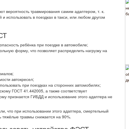
ют вероятность травмирования самим адаптером, т. к.
й и использовать в поездках в такси, или любом другом
СТ
пасность ребёнка при поездке в автомобиле;
ольную форму, что позволяет распределить нагрузку на
риалов;
мости автокресел;
спользовать при поездках на сторонних автомобилях;
кому ГОСТ 41.442005, а также соответствует
ому признается ГИБДД и использование этого адаптера не
ли, что при использовании этого адаптера, смертельный
ть тяжёлые травмы снижается на 90%.
пользовать устройство ФЭСТ