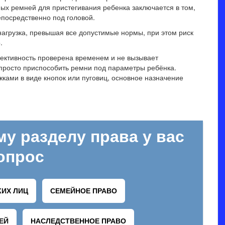
ых ремней для пристегивания ребенка заключается в том,
епосредственно под головой.
нагрузка, превышая все допустимые нормы, при этом риск
.
ективность проверена временем и не вызывает
просто приспособить ремни под параметры ребёнка.
жками в виде кнопок или пуговиц, основное назначение