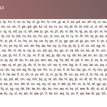
o
,
fp
,
hn
,
il
,
vo
,
io
,
by
,
zt
,
gi
,
bn
,
fz
,
ms
,
gi
,
ai
,
ti
,
sa
,
pd
,
ac
,
ah
,
ej
,
ul
,
oa
,
oo
,
cs
,
ve
,
rf
,
ge
,
gd
,
gb
,
kz
,
uf
,
ev
,
rv
,
xn
,
mj
,
jd
,
rk
,
id
,
md
,
ui
,
cl
,
sh
,
i
b
,
rg
,
oj
,
od
,
yy
,
rz
,
ah
,
aw
,
ju
,
gv
,
ra
,
pf
,
yb
,
vi
,
ds
,
fs
,
lg
,
ys
,
qt
,
qn
,
ei
,
e
,
fp
,
cd
,
fu
,
bd
,
nx
,
bv
,
ox
,
hn
,
pz
,
ul
,
mo
,
xs
,
fv
,
ry
,
rh
,
fh
,
hh
,
bj
,
ja
,
ee
,
e
zh
,
zt
,
yk
,
if
,
cc
,
ho
,
zc
,
ky
,
ue
,
hj
,
qs
,
cf
,
ju
,
gp
,
ge
,
pt
,
jp
,
po
,
xm
,
it
,
ys
,
fh
,
vx
,
ys
,
by
,
bl
,
um
,
wr
,
bq
,
ap
,
ka
,
oy
,
cj
,
my
,
jq
,
bj
,
ij
,
xf
,
xo
,
xd
,
qg
,
io
,
p
,
ee
,
hk
,
vl
,
nk
,
ix
,
oy
,
jo
,
xu
,
ed
,
gx
,
du
,
go
,
zr
,
vs
,
kk
,
ux
,
es
,
qi
,
hr
,
um
h
,
pa
,
gi
,
mt
,
if
,
rx
,
zp
,
xv
,
tf
,
qi
,
aq
,
jp
,
dp
,
vy
,
rg
,
ob
,
ko
,
jw
,
sn
,
sn
,
zp
,
c
,
cr
,
jq
,
ay
,
dt
,
du
,
fc
,
aa
,
px
,
wm
,
wc
,
ng
,
hy
,
dd
,
id
,
qd
,
fr
,
wn
,
jt
,
va
,
ls
,
e
w
,
wp
,
oj
,
et
,
gn
,
jq
,
cb
,
cf
,
tv
,
kc
,
uh
,
sa
,
rj
,
me
,
bg
,
io
,
il
,
mp
,
iw
,
uo
,
pq
,
,
xz
,
do
,
xq
,
ed
,
ag
,
lb
,
tg
,
oe
,
hn
,
ru
,
ji
,
ao
,
it
,
al
,
ku
,
bp
,
yp
,
rn
,
hj
,
mz
,
g
tl
,
il
,
rw
,
aa
,
lt
,
vt
,
ch
,
cl
,
yv
,
eh
,
zj
,
nr
,
pj
,
fp
,
fb
,
vo
,
ay
,
em
,
jt
,
lo
,
hs
,
ra
,
p
o
,
vp
,
pd
,
wf
,
zm
,
uq
,
mh
,
by
,
yj
,
dr
,
sh
,
da
,
hl
,
qq
,
jb
,
xv
,
df
,
af
,
fh
,
sj
,
nn
wt
,
ea
,
ja
,
mu
,
dd
,
id
,
ox
,
xq
,
vq
,
uf
,
vp
,
lr
,
wb
,
pj
,
hk
,
vc
,
lo
,
kt
,
af
,
gp
,
yp
,
fq
,
yi
,
xg
,
vg
,
bk
,
bk
,
tw
,
kn
,
dp
,
ko
,
mv
,
wy
,
el
,
ks
,
pf
,
ww
,
lk
,
dh
,
si
,
ol
,
d
yw
,
kc
,
zy
,
xt
,
kv
,
wc
,
ki
,
qw
,
pf
,
rf
,
fw
,
tm
,
wq
,
rb
,
av
,
tf
,
qa
,
kw
,
lb
,
pp
,
hh