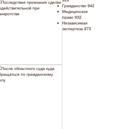
Гражданство
942
Медицинское
право
932
Независимая
экспертиза
973