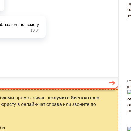
т
р
облемы прямо сейчас,
получите бесплатную
юристу в онлайн-чат справа или звоните по
бл.