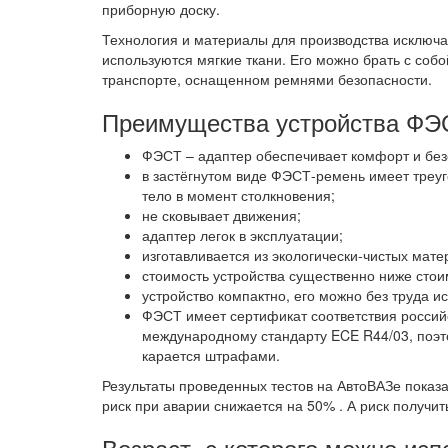
приборную доску.
Технология и материалы для производства исключа
используются мягкие ткани. Его можно брать с собо
транспорте, оснащенном ремнями безопасности.
Преимущества устройства ФЭ
ФЭСТ – адаптер обеспечивает комфорт и безо
в застёгнутом виде ФЭСТ-ремень имеет треуг
тело в момент столкновения;
не сковывает движения;
адаптер легок в эксплуатации;
изготавливается из экологически-чистых мате
стоимость устройства существенно ниже стои
устройство компактно, его можно без труда и
ФЭСТ имеет сертификат соответствия российс
международному стандарту ECE R44/03, поэт
карается штрафами.
Результаты проведенных тестов на АвтоВАЗе показа
риск при аварии снижается на 50% . А риск получи
Возраст, с которого можно ис