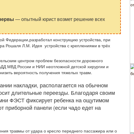
 нервы
— опытный юрист возмет решение всех
ой Федерации,разработал конструкцию устройства, при
ора Рошаля Л.М. Идея устройства с креплениями в трёх
тельским центром проблем безопасности дорожного
БДД МВД России и НИИ неотложной детской хирургии и
низить вероятность получения тяжелых травм.
ании накладки, располагается на обычном
осит длительные переезды. Благодаря своим
мни ФЭСТ фиксирует ребенка на ощутимом
от приборной панели (если чадо едет на
ения травмы от удара о кресло переднего пассажира или о