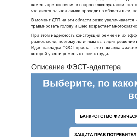
камень преткновения в вопросе эксплуатации штатн
что диагональная лямка проходит в области шеи, н
В момент ДТП на эти области резко увеличивается 
травмировать голову и шею возрастает многократно
При этом надёжность конструкций ремней и их эфф
разногласий, поэтому логичным выглядит решение 
Идея накладки ФЭСТ проста – это накладка с застё
которой увести ремень от шеи к груди.
Описание ФЭСТ-адаптера