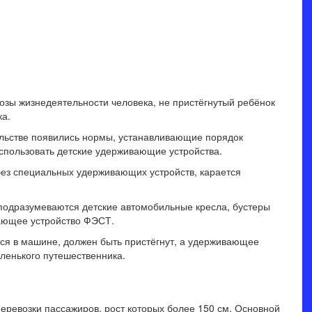
озы жизнедеятельности человека, не пристёгнутый ребёнок
ка.
ельстве появились нормы, устанавливающие порядок
спользовать детские удерживающие устройства.
 без специальных удерживающих устройств, карается
одразумеваются детские автомобильные кресла, бустеры
вающее устройство ФЭСТ.
йся в машине, должен быть пристёгнут, а удерживающее
аленького путешественника.
ревозки пассажиров, рост которых более 150 см. Основной