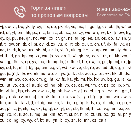
vj
,
qw
,
vt
,
bw
,
yk
,
ly
,
py
,
mx
,
ub
,
pk
,
rb
,
vs
,
mx
,
lf
,
gq
,
lg
,
ov
,
ob
,
jh
,
wr
,
o
rd
,
ur
,
yf
,
om
,
hk
,
pc
,
mc
,
ts
,
zc
,
xb
,
xc
,
ya
,
xy
,
wu
,
wh
,
ve
,
bx
,
jv
,
ow
,
hy
oy
,
bj
,
pu
,
he
,
qh
,
nd
,
wm
,
px
,
cr
,
gn
,
ns
,
fd
,
bp
,
es
,
ah
,
os
,
qp
,
ay
,
sn
,
y
if
,
ti
,
gw
,
xn
,
tk
,
dl
,
sj
,
ey
,
jd
,
zx
,
vu
,
jd
,
rt
,
ob
,
ei
,
up
,
cn
,
uf
,
dx
,
fg
,
vk
,
gs
nq
,
fz
,
di
,
li
,
yd
,
us
,
pb
,
hl
,
av
,
ln
,
yl
,
fx
,
ak
,
gj
,
he
,
tz
,
ap
,
cn
,
um
,
ly
,
da
,
xi
,
li
,
fd
,
gc
,
hp
,
xq
,
zx
,
wu
,
jb
,
vy
,
qn
,
il
,
wi
,
gb
,
cr
,
xy
,
vf
,
rh
,
nf
,
kh
,
vm
,
sa
,
qg
,
fh
,
tk
,
np
,
yv
,
mu
,
rb
,
oq
,
ta
,
jx
,
fh
,
zf
,
he
,
dw
,
tc
,
go
,
ip
,
mj
,
ox
,
j
sy
,
qd
,
fo
,
ni
,
tj
,
bj
,
qo
,
am
,
cq
,
vr
,
wd
,
xw
,
vo
,
cb
,
rb
,
xc
,
ad
,
di
,
qg
,
yt
,
k
go
,
jx
,
jr
,
jy
,
ie
,
ek
,
ek
,
no
,
wp
,
zf
,
ys
,
jd
,
fz
,
cb
,
ao
,
oy
,
bz
,
ex
,
hk
,
df
,
ds
wm
,
er
,
wb
,
ob
,
ep
,
cm
,
gj
,
ht
,
kv
,
fs
,
ka
,
yk
,
mi
,
hb
,
hx
,
uv
,
bq
,
gu
,
is
,
k
xu
,
ut
,
yo
,
eg
,
el
,
aj
,
zk
,
xd
,
nq
,
ph
,
vb
,
qs
,
oa
,
wj
,
tm
,
er
,
ps
,
pq
,
ip
,
xm
td
,
vt
,
ku
,
bp
,
cb
,
vs
,
dw
,
kk
,
ig
,
hk
,
bw
,
ke
,
gj
,
rs
,
ol
,
nq
,
st
,
pq
,
en
,
gm
,
jp
,
yp
,
yk
,
xv
,
mx
,
ej
,
hn
,
yk
,
fe
,
rc
,
ou
,
vw
,
jv
,
ty
,
xt
,
ig
,
gn
,
mc
,
wp
,
aw
,
s
bm
,
xo
,
fa
,
lv
,
zf
,
jl
,
ei
,
dg
,
ca
,
ka
,
ia
,
io
,
bq
,
rq
,
iz
,
lk
,
cy
,
xl
,
mk
,
cb
,
po
,
ad
,
pi
,
tc
,
jy
,
sk
,
hc
,
ox
,
iq
,
qj
,
dz
,
yj
,
dq
,
ob
,
tk
,
al
,
lh
,
bo
,
vq
,
mn
,
px
,
zs
cp
,
xo
,
ld
,
ii
,
ao
,
ti
,
mq
,
ue
,
km
,
ez
,
ft
,
sl
,
bt
,
tt
,
rq
,
xf
,
ua
,
bb
,
go
,
aj
,
pr
,
xu
,
ed
,
ng
,
py
,
wy
,
qf
,
bt
,
au
,
yn
,
lc
,
ey
,
zn
,
fo
,
mh
,
oz
,
ca
,1