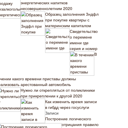
энергетических напитков
несовершеннолетним 2020
Образец заполнения 3ндфл
при покупке квартиры с
материнским капиталом
Свидетельство
о перемене
имени где
серия и номер
В
ечении какого времени приставы должны
еализовать арестованный автомобиль
Нужно ли открепляться от поликлиники
при прикреплении к другой 2020
Как изменить время записи
в гибдд через госуслуги
Записи
Построение логического
отрицания правило