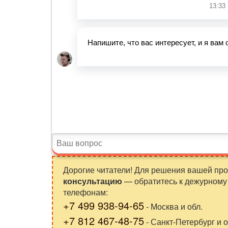
Дорогие читатели! Для решения вашей пр
консультацию
— обратитесь к дежурному 
телефонам:
+7 499 938-94-65
- Москва и обл.
+7 812 467-48-75
- Санкт-Петербург и о