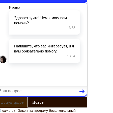
Популярное
Новое
Закон на продажу безалкогольный