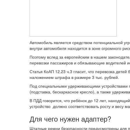
Автомобиль является средством потенциальной угр
внутри автомобиля находится в зоне огромного рис
Поэтому вслед за европейским в нашем законодат
перевозки пассажиров и обязывающие водителей и
Статья КоАП 12.23 ч.3 гласит, что перевозка детей
наложением штрафа в размере 3 тыс. рублей.
Под специальными удерживающими устройствами п
(подставка, бескаркасное кресло), а также удержи
В ПДД говорится, что ребёнок до 12 лет, находящи
устройство должно соответствовать росту и весу м
Для чего нужен адаптер?
Штатные ремни безопасности предусмотрены для пе