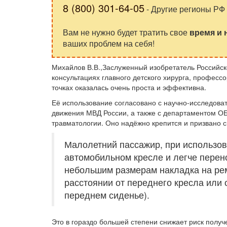
8 (800) 301-64-05
- Другие регионы РФ
Вам не нужно будет тратить свое
время и
ваших проблем на себя!
Михайлов В.В.,Заслуженный изобретатель Российск
консультациях главного детского хирурга, професс
точках оказалась очень проста и эффективна.
Её использование согласовано с научно-исследова
движения МВД России, а также с департаментом О
травматологии. Оно надёжно крепится и призвано с
Малолетний пассажир, при использов
автомобильном кресле и легче перен
небольшим размерам накладка на ре
расстоянии от переднего кресла или 
переднем сиденье).
Это в гораздо большей степени снижает риск получ