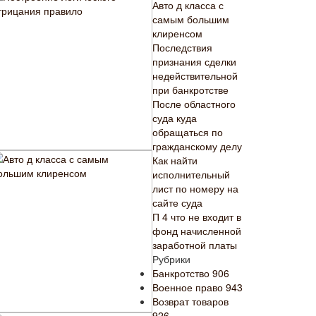
Авто д класса с
самым большим
клиренсом
Последствия
признания сделки
недействительной
при банкротстве
После областного
суда куда
обращаться по
гражданскому делу
Как найти
исполнительный
лист по номеру на
сайте суда
П 4 что не входит в
фонд начисленной
заработной платы
Рубрики
Банкротство
906
Военное право
943
Возврат товаров
926