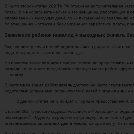
В части второй статьи 262 ТК РФ отражена дополнительная кат
платы, и о них забывать нельзя – это женщины, работающие в 
оплачиваемых выходных дней, по их письменному заявлению мо
по отношению к отпускам без сохранения заработной платы, пр
Заявление ребенок инвалид 4 выходных скачать бе
Так, например, если второй родитель лишен родительских прав,
родителя родительских прав единожды.
На практике также возникает вопрос, можно ли предоставить 4 
разведен и не может представить справку с места работы друго
— нельзя.
В настоящее время работодатель достаточно часто сталкивает
родителями (опекунами, попечителями) детей с ограниченными
В данной статье речь пойдет о порядке предоставления, 
Статьей 262 Трудового кодекса Российской Федерации определ
инвалидами*: «Одному из родителей (опекуну, попечителю) дл
оплачиваемых выходных дня в месяц
, которые могут быть и
А вот если запись об отце будет, но, по утверждению работницы