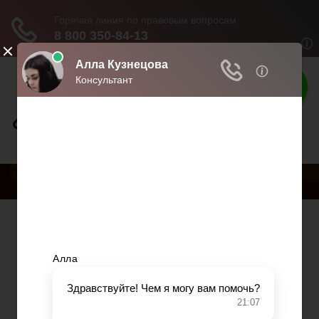
Права россиян
Права и обязанности граждан
РњРµРЅСЋ
Главная
Военное право
Гражданство
Трудовое право